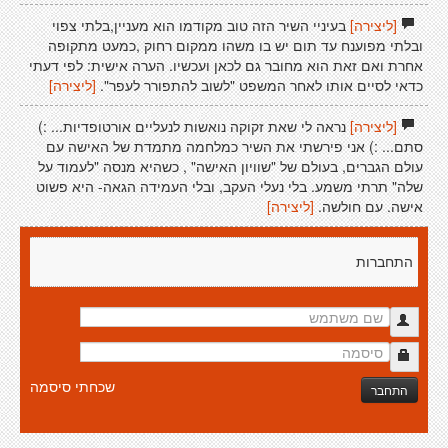
[ליצירה]
בעיניי השיר הזה טוב מקודמו הוא מעניין,בלתי צפוי
ובלתי מפוענח עד תום יש בו משהו ממקום רחוק ,כמעט מתקופה
אחרת ואם זאת הוא מחובר גם לכאן ועכשיו. הערה אישית: לפי דעתי
כדאי לסיים אותו לאחר המשפט "לשוב להתפורר לעפר".
[ליצירה]
[ליצירה]
נראה לי שאת זקוקה נואשות לנעליים אורטופדיות... :)
סתם... :) אני פירשתי את השיר כמלחמה מתמדת של האישה עם
עולם הגברים, בעולם של "שוויון האישה" , כשהיא מנסה "לעמוד על
שלה" תרתי משמע. בלי נעלי העקב, ובלי העמידה הגאה- היא פשוט
אישה. עם חולשה.
[ליצירה]
התחברות
שכחתי סיסמה
התחבר