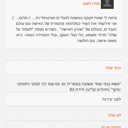
סתיו לשם
נראה לי שאת זקוקה נואשות לנעליים אורטופדיות... :) סתם... :)
אני פירשתי את השיר כמלחמה מתמדת של האישה עם עולם
הגברים, בעולם של "שוויון האישה" , כשהיא מנסה "לעמוד על
שלה" תרתי משמע. בלי נעלי העקב, ובלי העמידה הגאה- היא
פשוט אישה. עם חולשה.
כנפי שחר
"אֶשָּׂא כַנְפֵי-שָׁחַר אֶשְׁכְּנָה בְּאַחֲרִית יָם: גַּם-שָׁם יָדְךָ תַנְחֵנִי וְתֹאחֲזֵנִי
יְמִינֶךָ" (תהלים קל"ט) ילידת 83
לקט יצירות
לא עליך
מִנְחָת עֲנִיִים