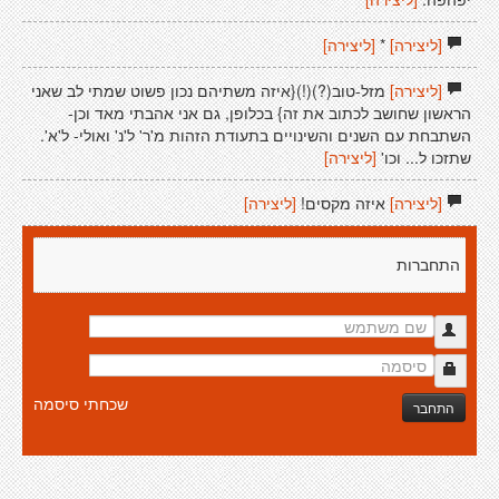
[ליצירה]
*
[ליצירה]
[ליצירה]
מזל-טוב(?)(!){איזה משתיהם נכון פשוט שמתי לב שאני
הראשון שחושב לכתוב את זה} בכלופן, גם אני אהבתי מאד וכן-
השתבחת עם השנים והשינויים בתעודת הזהות מ'ר' ל'נ' ואולי- ל'א'.
שתזכו ל... וכו'
[ליצירה]
[ליצירה]
איזה מקסים!
[ליצירה]
התחברות
שכחתי סיסמה
התחבר