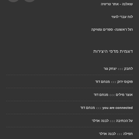
שאלנה - אתר טריוויה
לוח עברי לועזי
רגל ראשונה- ספרים ומוזיקה
דוגמית מדפי היצירות
>>>
לחבק
יצחק גור
>>>
פוקוס ירוק
מנחם דוד
>>>
אוצר מילים
מנחם דוד
>>>
you are connected
מנחם דוד
>>>
על הכתיבה
לבנה אדלר
>>>
תפילה
לבנה אדלר