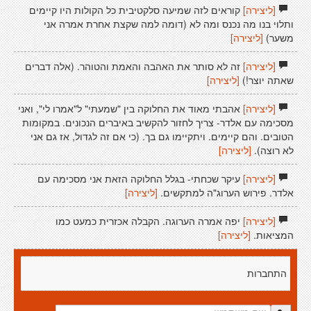
[ליצירה]
קוראים לזה שמיעה סלקטיבית כל הקולות היו קיימים
ותלוי בנו מה נכנס ומה לא (דומה למה שקצת אחרת אמרה אני
משער)
[ליצירה]
[ליצירה]
זה לא סותר את האהבה והאמת והטוהר. (אלה דברים
שאתה יוצר!)
[ליצירה]
[ליצירה]
אהבתי מאוד את החלוקה בין "שמעתי" ל"אמרו לי", ואני
מסכימה עם אלדר- צריך לחזור להקשיב באיברים הנכונים. במקומות
הטובים. והם קיימים. ויתקיימו גם בך. (כי אם זה לגדול, אז גם אני
לא רוצה).
[ליצירה]
[ליצירה]
עיקר שכחתי- בגלל החלוקה הזאת אני מסכימה עם
אלדר. פירוש הערוג"ה למתקשים.
[ליצירה]
[ליצירה]
יפה אמרה הערוגה. הקבלה אכזרית כמעט כמו
המציאות.
[ליצירה]
התחברות