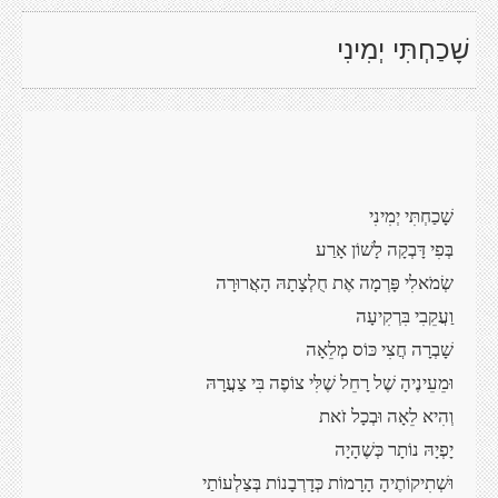
שָׁכַחְתִּי יְמִינִי
שָׁכַחְתִּי יְמִינִי
בְּפִי דָּבְקָה לָשׁוֹן אָרַע
שְׂמֹאלִי פָּרְמָה אֶת חֻלְצָתָהּ הָאֲרוּרָה
וַעֲקֵבִי בִּרְקִיעָה
שָׁבְרָה חֲצִי כּוֹס מְלֵאָה
וּמֵעֵינֶיהָ שֶׁל רָחֵל שֶׁלִּי צוֹפֶה בִּי צַעֲרָהּ
וְהִיא לֵאָה וּבְכָל זֹאת
יָפְיָהּ נוֹתָר כְּשֶׁהָיָה
וּשְׁתִיקוֹתֶיהָ הָרָמוֹת כְּדָרְבָנוֹת בְּצַלְעוֹתַי