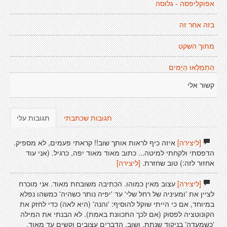
אפוקליפסה - גלוסה
בזה אחר זה
מתוך השקט
הִתְמַלְּאוּ הַיָּמִים
קשור אלי
תגובות שכתבתי
תגובות עלי
[ליצירה]
איזה כיף לראות אותך שוב!! קראתי פעמים, לא מספיק.
הדפסתי ולקחתי למיטה... כתוב מאוד מאוד יפה, כרגיל. (אני עוד
אחזור לזה:) טוב שחזרת.
[ליצירה]
[ליצירה]
עצוב מאין כמוהו. הכתיבה משובחת מאוד. אני מוכרח
לציין את 'ומעיניה של רחל שלי' עד 'יפיה נותר כשהיה' כמשהו נפלא
במיוחד, אם כי הייתי שוקל להוסיף: 'והנה' (היא לאה) כדי לחזק את
הקונוטציה לפסוק (אם לכך התכוונת באמת). לא הבנתי את המילה
'כשמעדה' בניקוד שנתת. ושוב, הדברים עצובים וקשים עד מאוד.