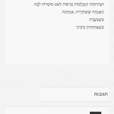
וּשְׁתִיקוֹתַי הַנִּכְלָמוֹת מְרַפּוֹת לְאַט מוֹסְרוֹת לִבָּהּ
הָאֲנָחָה שֶׁשִּׁחְרְרָה, אַנְחָתָהּ
כְּשֶׁמָּעֲדָה
כְּשֶׁאֲחַזְתִּיהָ בִּימִינִי
תגובות