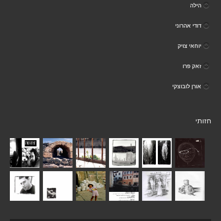
הילה
דודי אהרוני
יוחאי צויק
זאק פרו
אורן לובוצקי
חזותי