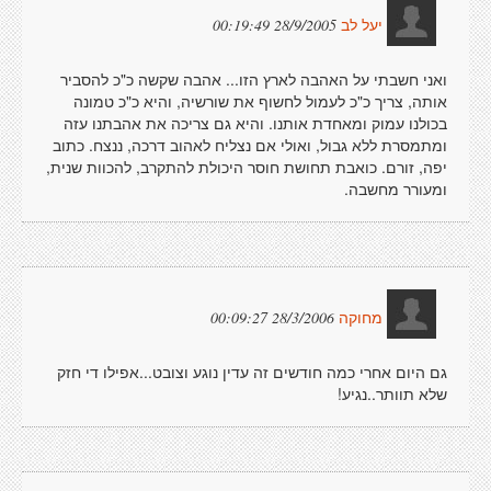
28/9/2005 00:19:49
יעל לב
ואני חשבתי על האהבה לארץ הזו... אהבה שקשה כ"כ להסביר
אותה, צריך כ"כ לעמול לחשוף את שורשיה, והיא כ"כ טמונה
בכולנו עמוק ומאחדת אותנו. והיא גם צריכה את אהבתנו עזה
ומתמסרת ללא גבול, ואולי אם נצליח לאהוב דרכה, ננצח. כתוב
יפה, זורם. כואבת תחושת חוסר היכולת להתקרב, להכוות שנית,
ומעורר מחשבה.
28/3/2006 00:09:27
מחוקה
גם היום אחרי כמה חודשים זה עדין נוגע וצובט...אפילו די חזק
שלא תוותר..נגיע!