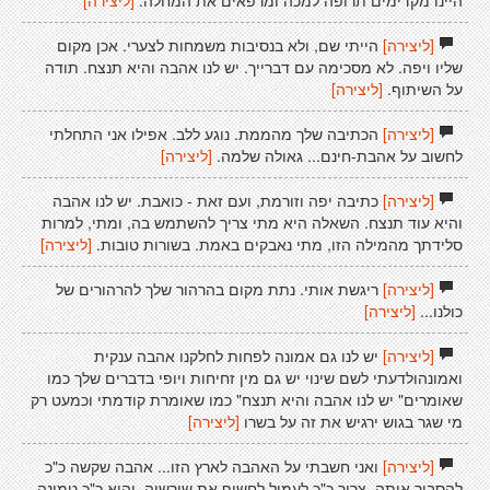
היינו מקדימים תרופה למכה ומרפאים את המחלה.
[ליצירה]
[ליצירה]
הייתי שם, ולא בנסיבות משמחות לצערי. אכן מקום
שליו ויפה. לא מסכימה עם דברייך. יש לנו אהבה והיא תנצח. תודה
על השיתוף.
[ליצירה]
[ליצירה]
הכתיבה שלך מהממת. נוגע ללב. אפילו אני התחלתי
לחשוב על אהבת-חינם... גאולה שלמה.
[ליצירה]
[ליצירה]
כתיבה יפה וזורמת, ועם זאת - כואבת. יש לנו אהבה
והיא עוד תנצח. השאלה היא מתי צריך להשתמש בה, ומתי, למרות
סלידתך מהמילה הזו, מתי נאבקים באמת. בשורות טובות.
[ליצירה]
[ליצירה]
ריגשת אותי. נתת מקום בהרהור שלך להרהורים של
כולנו...
[ליצירה]
[ליצירה]
יש לנו גם אמונה לפחות לחלקנו אהבה ענקית
ואמונהולדעתי לשם שינוי יש גם מין זחיחות ויופי בדברים שלך כמו
שאומרים" יש לנו אהבה והיא תנצח" כמו שאומרת קודמתי וכמעט רק
מי שגר בגוש ירגיש את זה על בשרו
[ליצירה]
[ליצירה]
ואני חשבתי על האהבה לארץ הזו... אהבה שקשה כ"כ
להסביר אותה, צריך כ"כ לעמול לחשוף את שורשיה, והיא כ"כ טמונה