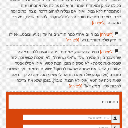
בכולנו עמוק ומאחדת אותנו. והיא גם צריכה את אהבתנו עזה
ומתמסרת ללא גבול, ואולי אם נצליח לאהוב דרכה, ננצח. כתוב יפה,
זורם. כואבת תחושת חוסר היכולת להתקרב, להכוות שנית, ומעורר
מחשבה.
[ליצירה]
[ליצירה]
גם היום אחרי כמה חודשים זה עדין נוגע וצובט...אפילו
די חזק שלא תוותר..נגיע!
[ליצירה]
[ליצירה]
כתיבה פשוטה, אמיתית, יפה ונוגעת ללב. נראה לי
שהמעבר בין האמירה שלך ש"אני נשארת", לא הולכת לגוש וכו', לזה
שבכל-זאת נסעת - לא מספיק מובן, קצת קטוע. אולי אפילו אנטר
יעזור. נו, עכשו את שמחה שבאת לבסוף? ישועות ונחמות, אך בשורות
טובות. (על הקטע של האהבה נראה לי שאיני מסכימה כל כך. נראה
שאת מכה על חטא [אולי לא הבנתי טוב?], בזמן שלא את צריכה
להכות עליו. ממש לא!)
[ליצירה]
התחברות