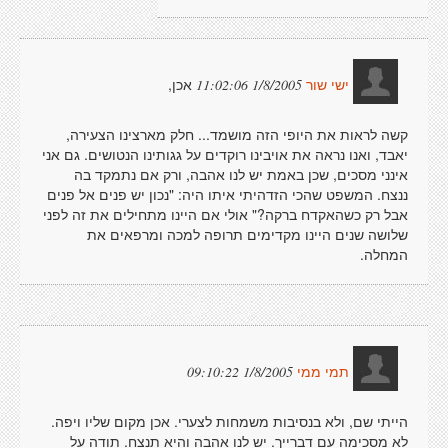
אכן,
1/8/2005 11:02:06
ישי שור
קשה לראות את היופי הזה מושמד... חלק מארצינו הצעירה,
יאבד, ואנו נראה את אויבינו רוקדים על גגותינו הנטושים. גם אני
אינני מסכים, שכן באמת יש לנו אהבה, ורק אם נתמקד בה
ננצח. המשפט שהכי הזדהיתי איתו היה: "נכון יש פנים אל פנים
אבל רק כשהאקדח ברקה?" אולי אם היינו מתחילים את זה לפני
שלושה שנים היינו מקדימים תרופה למכה ומרפאים את
המחלה.
1/8/2005 09:10:22
תמי ממי
הייתי שם, ולא בנסיבות משמחות לצערי. אכן מקום שליו ויפה.
לא מסכימה עם דברייך. יש לנו אהבה והיא תנצח. תודה על