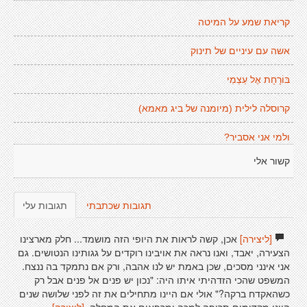
קריאת שמע על המיטה
אשה עם עיניים של תינוק
בּוֹרָחָת אֶל עַצְמִי
קרוסלה לילית (מיומנה של ביג מאמא)
ולמי אני אסביר?
קשור אלי
תגובות שכתבתי
תגובות עלי
[ליצירה]
אכן, קשה לראות את היופי הזה מושמד... חלק מארצינו
הצעירה, יאבד, ואנו נראה את אויבינו רוקדים על גגותינו הנטושים. גם
אני אינני מסכים, שכן באמת יש לנו אהבה, ורק אם נתמקד בה ננצח.
המשפט שהכי הזדהיתי איתו היה: "נכון יש פנים אל פנים אבל רק
כשהאקדח ברקה?" אולי אם היינו מתחילים את זה לפני שלושה שנים