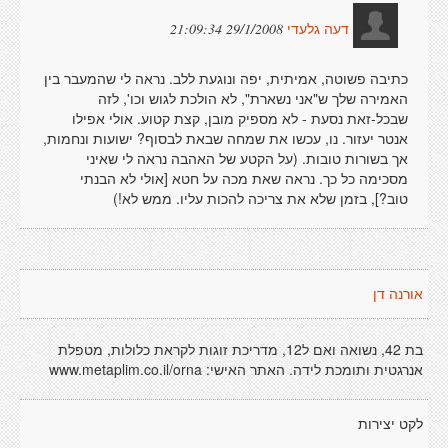
29/1/2008 21:09:34
דעה גלעדי
כתיבה פשוטה, אמיתית, יפה ונוגעת ללב. נראה לי שהמעבר בין
האמירה שלך ש"אני נשארת", לא הולכת לגוש וכו', לזה
שבכל-זאת נסעת - לא מספיק מובן, קצת קטוע. אולי אפילו
אנטר יעזור. נו, עכשו את שמחה שבאת לבסוף? ישועות ונחמות,
אך בשורות טובות. (על הקטע של האהבה נראה לי שאיני
מסכימה כל כך. נראה שאת מכה על חטא [אולי לא הבנתי
טוב?], בזמן שלא את צריכה להכות עליו. ממש לא!)
אורנה דן
בת 42, נשואה ואם ל12, מדריכת זוגות לקראת כלולות, מטפלת
אנרגטית ותומכת לידה. האתר האישי: www.metaplim.co.il/orna
לקט יצירות