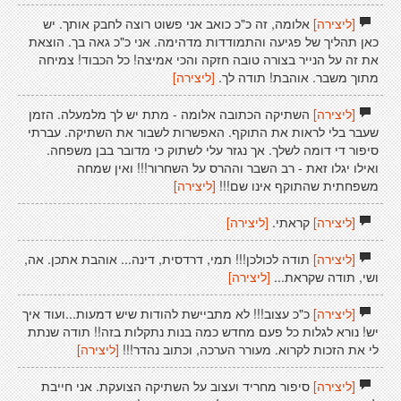
[ליצירה]
אלומה, זה כ"כ כואב אני פשוט רוצה לחבק אותך. יש
כאן תהליך של פגיעה והתמודדות מדהימה. אני כ"כ גאה בך. הוצאת
את זה על הנייר בצורה טובה חזקה והכי אמיצה! כל הכבוד! צמיחה
מתוך משבר. אוהבת! תודה לך.
[ליצירה]
[ליצירה]
השתיקה הכתובה אלומה - מתת יש לך מלמעלה. הזמן
שעבר בלי לראות את התוקף. האפשרות לשבור את השתיקה. עברתי
סיפור די דומה לשלך. אך נגזר עלי לשתוק כי מדובר בבן משפחה.
ואילו יגלו זאת - רב השבר וההרס על השחרור!!! ואין שמחה
משפחתית שהתוקף אינו שם!!!
[ליצירה]
[ליצירה]
קראתי.
[ליצירה]
[ליצירה]
תודה לכולכן!!! תמי, דרדסית, דינה... אוהבת אתכן. אה,
ושי, תודה שקראת...
[ליצירה]
[ליצירה]
כ"כ עצוב!!! לא מתביישת להודות שיש דמעות...ועוד איך
יש! נורא לגלות כל פעם מחדש כמה בנות נתקלות בזה!! תודה שנתת
לי את הזכות לקרוא. מעורר הערכה, וכתוב נהדר!!!
[ליצירה]
[ליצירה]
סיפור מחריד ועצוב על השתיקה הצועקת. אני חייבת