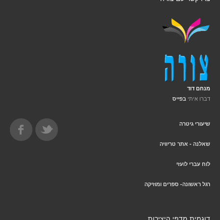
מנחם דוד
דברו איתי
בפייס
שיעורי גיטרה
שאלנה - אתר טריוויה
לוח עברי לועזי
רגל ראשונה- ספרים ומוזיקה
דוגמית מדפי היצירות