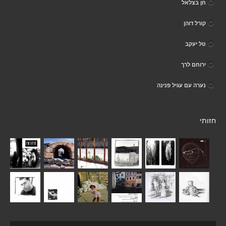
חן בצלאל
קורל דוהן
טל יעקב
ירוחם לרך
נערה עם עגיל פנינה
חזותי