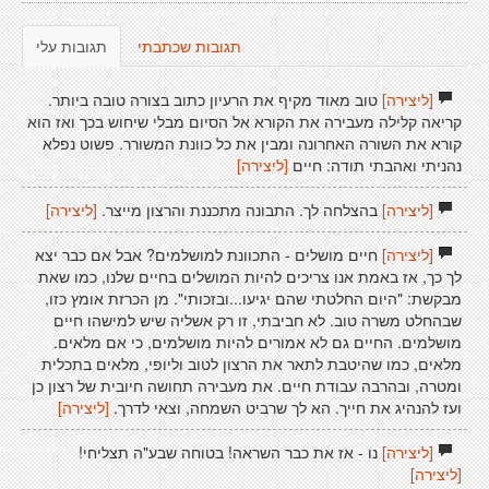
תגובות שכתבתי
תגובות עלי
[ליצירה]
טוב מאוד מקיף את הרעיון כתוב בצורה טובה ביותר.
קריאה קלילה מעבירה את הקורא אל הסיום מבלי שיחוש בכך ואז הוא
קורא את השורה האחרונה ומבין את כל כוונת המשורר. פשוט נפלא
נהניתי ואהבתי תודה: חיים
[ליצירה]
[ליצירה]
בהצלחה לך. התבונה מתכננת והרצון מייצר.
[ליצירה]
[ליצירה]
חיים מושלים - התכוונת למושלמים? אבל אם כבר יצא
לך כך, אז באמת אנו צריכים להיות המושלים בחיים שלנו, כמו שאת
מבקשת: "היום החלטתי שהם יגיעו...ובזכותי". מן הכרזת אומץ כזו,
שבהחלט משרה טוב. לא חביבתי, זו רק אשליה שיש למישהו חיים
מושלמים. החיים גם לא אמורים להיות מושלמים, כי אם מלאים.
מלאים, כמו שהיטבת לתאר את הרצון לטוב וליופי, מלאים בתכלית
ומטרה, ובהרבה עבודת חיים. את מעבירה תחושה חיובית של רצון כן
ועז להנהיג את חייך. הא לך שרביט השמחה, וצאי לדרך.
[ליצירה]
[ליצירה]
נו - אז את כבר השראה! בטוחה שבע"ה תצליחי!
[ליצירה]