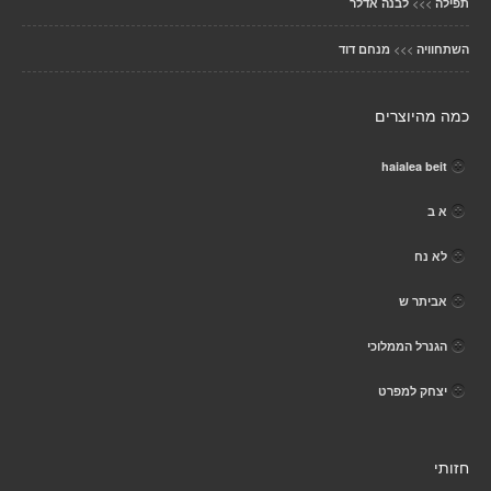
>>>
תפילה
לבנה אדלר
>>>
השתחוויה
מנחם דוד
כמה מהיוצרים
haialea beit
א ב
לא נח
אביתר ש
הגנרל הממלוכי
יצחק למפרט
חזותי