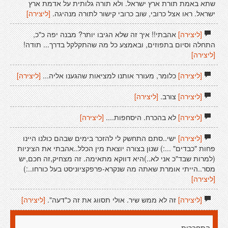
שתא באמת תורת ארץ ישראל. ולא תורה גלותית על אדמת ארץ
ישראל. ראו אצל כרובי, שוב כרובי קישור לתורה מנהיגה.
[ליצירה]
[ליצירה]
אהבתי!! איך זה שלא הגיבו יותר? מבנה יפה כ"כ,
התחלה וסיום בתפוזים, ובאמצע כל מה שהתקלקל בדרך... תודה!
[ליצירה]
[ליצירה]
כלומר, מעורר אותנו למציאות שהגענו אליה...
[ליצירה]
[ליצירה]
צורב.
[ליצירה]
[ליצירה]
לא בהכרח. היסחפות....
[ליצירה]
[ליצירה]
ישי..סתם התחשק לי להזכר בימים שבהם כולנו היינו
פחות "כבדים" ...:) שנון בצורה יוצאת מין הכלל..אהבתי את הציניות
(למרות שבד"כ אני לא..)היא דווקא מתאימה. זה מצחיק,זה חכם,יש
מסר..הייתי אומרת שאתה מה שנקרא-פרפקציוניסט בעל כורחו..:)
[ליצירה]
[ליצירה]
זה לא ממש שיר. אולי תסווג את זה כ"דעה".
[ליצירה]