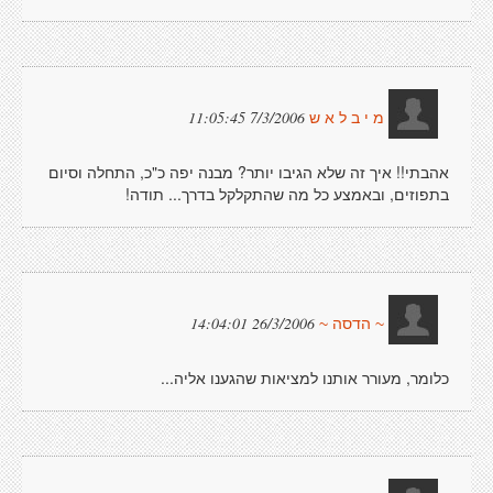
7/3/2006 11:05:45
מ י ב ל א ש
אהבתי!! איך זה שלא הגיבו יותר? מבנה יפה כ"כ, התחלה וסיום
בתפוזים, ובאמצע כל מה שהתקלקל בדרך... תודה!
26/3/2006 14:04:01
~ הדסה ~
כלומר, מעורר אותנו למציאות שהגענו אליה...