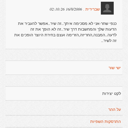
16/8/2006 02:10:26
שברירית .
כנפי שחר-אני לא מסכימה איתך..זה שיר..אפשר להעביר את
הדעות שלך והמחשבות דרך שיר..זה לא הופך את זה
לדעה..המבנה,החריזה,הזרימה ועצם בחירת היוצר הופכים את
זה לשיר..
ישי שור
לקט יצירות
על ההר
התרסקות השפיות