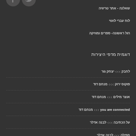
שאלנה - אתר טריוויה
לוח עברי לועזי
רגל ראשונה- ספרים ומוזיקה
דוגמית מדפי היצירות
>>>
לחבק
יצחק גור
>>>
פוקוס ירוק
מנחם דוד
>>>
אוצר מילים
מנחם דוד
>>>
you are connected
מנחם דוד
>>>
על הכתיבה
לבנה אדלר
>>>
תפילה
לבנה אדלר