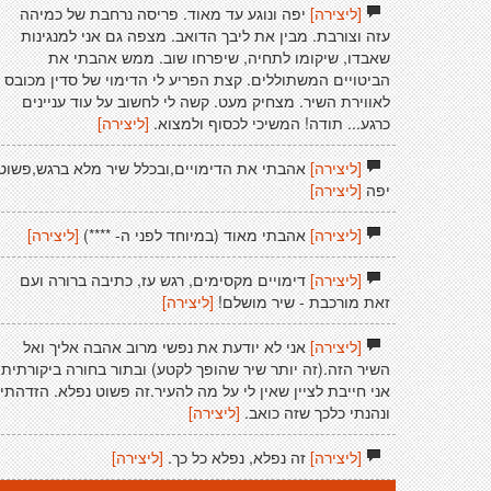
[ליצירה]
יפה ונוגע עד מאוד. פריסה נרחבת של כמיהה
עזה וצורבת. מבין את ליבך הדואב. מצפה גם אני למנגינות
שאבדו, שיקומו לתחיה, שיפרחו שוב. ממש אהבתי את
הביטויים המשתוללים. קצת הפריע לי הדימוי של סדין מכובס
לאווירת השיר. מצחיק מעט. קשה לי לחשוב על עוד עניינים
כרגע... תודה! המשיכי לכסוף ולמצוא.
[ליצירה]
[ליצירה]
אהבתי את הדימויים,ובכלל שיר מלא ברגש,פשוט
יפה
[ליצירה]
[ליצירה]
אהבתי מאוד (במיוחד לפני ה- ****)
[ליצירה]
[ליצירה]
דימויים מקסימים, רגש עז, כתיבה ברורה ועם
זאת מורכבת - שיר מושלם!
[ליצירה]
[ליצירה]
אני לא יודעת את נפשי מרוב אהבה אליך ואל
השיר הזה.(זה יותר שיר שהופך לקטע) ובתור בחורה ביקורתית
אני חייבת לציין שאין לי על מה להעיר.זה פשוט נפלא. הזדהתי
ונהנתי כלכך שזה כואב.
[ליצירה]
[ליצירה]
זה נפלא, נפלא כל כך.
[ליצירה]