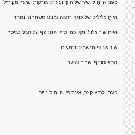
פעם הייתָ לי שיר של חיוך ועיניים בורקות ושיער מקורזל
הייתָ צלילים של כתף רחבה ומבט משתהה ונסתר
היית שיר צלול ונקי, כמו סדין מתנופף על חבל כביסה
שיר שטוף מגשמים ודמעות,
סתוי וסוחף ושבור ונרעד.
פעם, לרגע קצר, אינסופי, היית לי שיר.