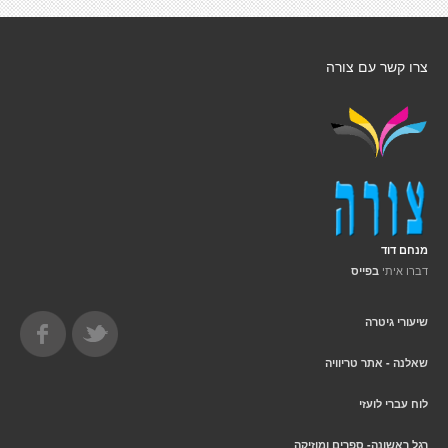
צרו קשר עם צורה
מנחם דוד
דברו איתי
בפייס
שיעורי גיטרה
שאלנה - אתר טריוויה
לוח עברי לועזי
רגל ראשונה- ספרים ומוזיקה