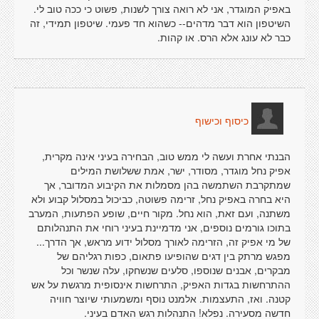
באפיק המוגדר, אני לא רואה צורך לשנות, פשוט כי ככה טוב לי.
השיטפון הוא דבר מדהים-- כשהוא חד פעמי. שיטפון תמידי, זה
כבר לא עונג אלא הרס. או קהות.
כיסוף וכישוף
הבנתי אחרת ועשה לי ממש טוב, הבחירה בעיני אינה מקרית,
אפיק נחל מוגדר, מסודר, ישר, אמת ששלושת המילים
שמתקרבת השתמשה בהן מסמלות את הקיבוע המדובר, אך
היא בחרה באפיק נחל, זרימה פשוטה, כביכול במסלול קבוע ולא
משתנה, ועם זאת, הוא נחל. מקור חיים, שופע הפתעות, המערב
בתוכו גורמים נוספים, אני מדמיינת בעיני רוחי את התנהלותם
של מי אפיק זה, הזרימה לאורך מסלול ידוע מראש, אך הדרך...
מפגש מרתק בין דגים שהופיעו פתאום, כפות רגליהם של
מבקרים, אבנים שנוספו, סלעים שנשחקו, עלה שנשר וכל
ההתרחשות בגדות האפיק, התרחשות אינסופית מרגשת על אש
קטנה. ואז, התעצמות. אלמנט נוסף ומשמעותי שיוצר חוויה
חדשה מסעירה. נפלא! התנהלות רגש האדם בעיני.