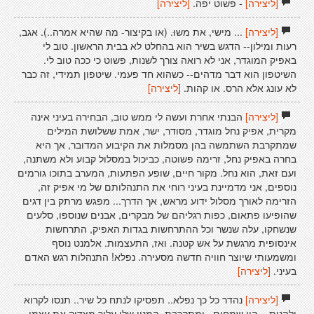
[ליצירה]
- פשוט יפה.
[ליצירה]
[ליצירה]
... מישי, את משוּ. (או בקיצור- מה שהיא אמרה..). אגב,
רעות ומילון-- הדגש בשיר הוא בהחלט לא בבית הראשון. טוב לי
באפיק המוגדר, אני לא רואה צורך לשנות, פשוט כי ככה טוב לי.
השיטפון הוא דבר מדהים-- כשהוא חד פעמי. שיטפון תמידי, זה כבר
לא עונג אלא הרס. או קהות.
[ליצירה]
[ליצירה]
הבנתי אחרת ועשה לי ממש טוב, הבחירה בעיני אינה
מקרית, אפיק נחל מוגדר, מסודר, ישר, אמת ששלושת המילים
שמתקרבת השתמשה בהן מסמלות את הקיבוע המדובר, אך היא
בחרה באפיק נחל, זרימה פשוטה, כביכול במסלול קבוע ולא משתנה,
ועם זאת, הוא נחל. מקור חיים, שופע הפתעות, המערב בתוכו גורמים
נוספים, אני מדמיינת בעיני רוחי את התנהלותם של מי אפיק זה,
הזרימה לאורך מסלול ידוע מראש, אך הדרך... מפגש מרתק בין דגים
שהופיעו פתאום, כפות רגליהם של מבקרים, אבנים שנוספו, סלעים
שנשחקו, עלה שנשר וכל ההתרחשות בגדות האפיק, התרחשות
אינסופית מרגשת על אש קטנה. ואז, התעצמות. אלמנט נוסף
ומשמעותי שיוצר חוויה חדשה מסעירה. נפלא! התנהלות רגש האדם
בעיני.
[ליצירה]
[ליצירה]
נהדר כל כך נפלא.. תפסיקו לנתח כל שיר.. תנסו לקרוא
ולהנות... היו שמחים.. ומתקרבת, המנוי שלי עליך מצדיק את עצמו..