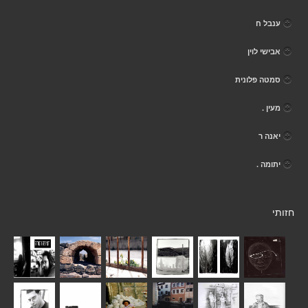
ענבל ח
אבישי לוין
סמטה פלונית
מעין .
יאנה ר
יתומה .
חזותי