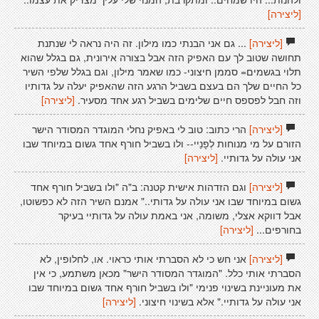
[ליצירה]
[ליצירה]
... גם אני הבנתי כמו מילון. זה היה נראה לי שנתנת
תחושה שטוב לך עם האפיק הזה אבל בצורה אירונית, גם בגלל שהוא
תלוי בגשמים= סממן חיצוני- כמו שאמר מילון, וגם בגלל שלפי השיר
כל החיים שלך הם בעצם בשביל הרגע הזה שהאפיק יעלה על גדותיו
וזה חבל לפספס חיים שלימים בשביל רגע אחד מסעיר.
[ליצירה]
[ליצירה]
הרי כתוב: טוב לי באפיק נחלי המוגדר המסודר הישר
הזורם על מי מנוחות לְפָנַיי-- ולו בשביל חורף אחד גשום במיוחד שבו
אני עולה על גדותיי.
[ליצירה]
[ליצירה]
וגם הזדהות אישית קטנה: ב"ה "ולו בשביל חורף אחד
גשום במיוחד שבו אני עולה על גדותי.." אמנם השיר הזה לא כפשוטו,
אבל דווקא אצלי, משומה, אני באמת עולה על גדותיי בעיקר
בחורפים...
[ליצירה]
[ליצירה]
אני חש כי לא הסברתי אותי כראוי. או, לחלופין, לא
הסברתי אותי כלל. "המוגדר המסודר הישר" מכאן משתמע, כי אין
את מעוניינת בשינוי פנימי "ולו בשביל חורף אחד גשום במיוחד שבו
אני עולה על גדותיי." אלא בשינוי חיצוני.
[ליצירה]