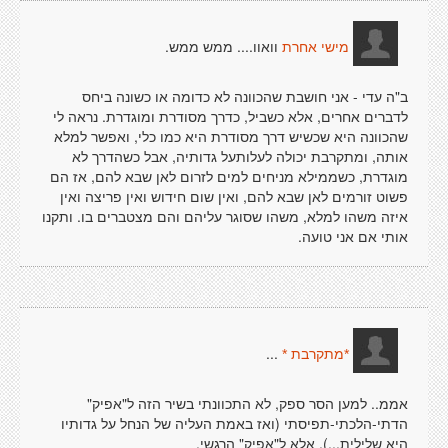
וואוו.... ממש ממש.
מישי אחרת
ב"ה עדי - אני חושבת שהכוונה לא כדומה או כשונה ביחס
לדברים אחרים, אלא כשביל, כדרך מסודרת ומוגדרת. נראה לי
שהכוונה היא שכשיש דרך מסודרת היא כמו כלי, ואפשר למלא
אותה, ומתקרבת יכולה לעלותעל גדותיה, אבל כשהדרך לא
מוגדרת, כשממילא מניחים למים לזרום לאן שבא להם, אז הם
פשוט זורמים לאן שבא להם, ואין שום חידוש ואין פריצה ואין
איזה משהו למלא, משהו שסוגר עליהם והם מצטברים בו. ותקנו
אותי אם אני טועה.
...
*מתקרבת *
אממ.. למען הסר ספק, לא התכוונתי בשיר הזה ל"אפיק"
הדתי-הלכתי-תפיסתי (ואז באמת העליה של הנחל על גדותיו
היא שלילית...), אלא ל"אפיק" הרגשי.