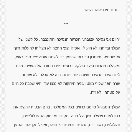
...והם חיו באושר ועושר.
***
"היום אני נסיכה עצובה," הכריזה הנסיכה והתעצבה. כל ליצניו של
המלך ובדחניו לא הועילו, ואפילו קופי החצר לא הצליחו להעלות חיוך
על שפתיה. תאטרון הבובות שהוזמן כדי לשמח אותה יצא חפוי ראש,
ומקהלת נימפות היער סולקה בבושת פנים בחזרה אל העצים. מיום
ליום הפכה הנסיכה עצובה יותר ויותר. היא לא אכלה ולא שתתה,
עורה הפך שקוף מעט ועיניה הירוקות לא נצצו עוד. היא שכבה כל היום
על מטתה, ולא זזה.
המלך המבוהל פרסם כרוזים בכל הממלכה, בהם הבטיח להשיא את
בתו לאדם שיעלה חיוך על פניה. מקרוב ומרחוק הגיעו לוליינים,
תעלולנים, משוררים, גמדים, נסיכים יפי תואר, ואפילו זקן אחד שטען