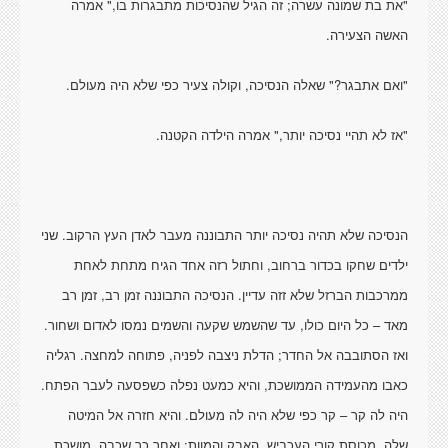
"את בת שמונה עשרה; זה הגיל שהנסיכות מתבגרות בו," אמרה
האשה הצעירה.
"ואם אתבגר?" שאלה הנסיכה, וקולה צעיר כפי שלא היה מעולם.
"אז לא תהיי נסיכה יותר," אמרה הילדה הקטנה.
הנסיכה שלא תהיה נסיכה יותר התבוננה מעבר לאדן העץ הרקוב. שני
ילדים שחקו בכדור ברחוב, וחתול רזה אחד הגיח מתחת לאחת
ממרכבות הברזל שלא זזה עדיין. הנסיכה התבוננה זמן רב, זמן רב
מאד – כל היום כולו, עד שהשמש שקעה והשמים נמסו לאדום ושחור.
ואז הסתובבה אל החדר; הדלת ניצבה לפניה, פתוחה למחצה. רגליה
כאבו מהעמידה הממושכת, והיא כמעט נפלה כשפסעה לעבר הפתח.
היה לה קר – קר כפי שלא היה לה מעולם. והיא חזרה אל המיטה
שלה, מכוסת קורי העכביש, האבק והמוות; ואחר כך שכבה, מושכת