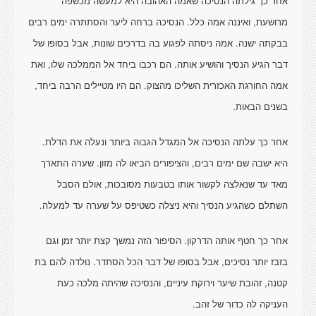
אחר כך גילתה הנסיכה שאמה האהובה היא למעשה מכשפה
מרושעת, ואיננה אמה כלל. הנסיכה ברחה ליער והסתתרה ימים רבים
בבקתה ישנה. אמה ניסתה לפגוע בה בדרכים שונות, אבל בסופו של
דבר הגיע הנסיך והושיע אותה. הם רכבו ביחד אל הממלכה שלו, ואת
אמה החורגת האכזרית השליכו מהצוק. הם היו מטיילים הרבה ביחד,
בשנים הבאות.
אחר כך עלתה הנסיכה אל המגדל הגבוה ביותר ונעלה את הדלת.
היא ישבה שם ימים רבים, והציפורים הביאו לה מזון. שערה התארך
מאד עד שנאלצה לקשור אותו בטבעות מסובכות, אולם הסבל
השתלם כשהגיע הנסיך והיא ניצלה כשטיפס על שערה עד למעלה.
אחר כך חטף אותה הדרקון. הסיפור הזה נמשך קצת יותר זמן וגם
בזבז יותר נסיכים, אבל בסופו של דבר הכל הסתדר. נולדה להם בת
קטנה, זהובת שיער וירוקת עיניים, והנסיכה שהיתה מלכה כעת
העניקה לה כדור של זהב.