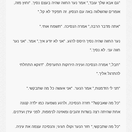
"גם אבא שלך עובד," אמר נער החווה שהיה בעצם נסיך. "וחוץ מזה,
אומרים שהשלווה באה עם הנסיון. זה תפקיד לא קל."
"אתה מדבר הרבה," אמרה הנסיכה. "תשמח אותי."
נער החווה שהיה נסיך היסס לרגע. "אני לא יודע איך," אמר. "אני נער
חווה עני. לא נסיך."
"חבל," אמרה הנסיכה ועיניה הירוקות התערפלו. "דווקא התחלתי
להתרגל אליך."
"תני לי הזדמנות," אמר הנער. "אני אעשה כל מה שתבקשי."
"כל מה שאבקש?" חזרה הנסיכה, ולרגע נשמעה כמו ילדה קטנה
אחת שהיתה רצה בשדות זהובים ומאזינה לנימפות, לפני עידן ועידנים.
"כל מה שתבקשי," חזר הנער וקולו חגיגי; והנסיכה עצמה את עיניה.