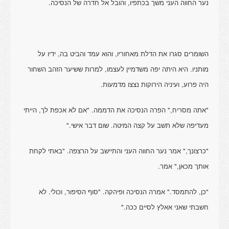
נער החווה העני משך בכתפיו, והובל אל חדרה של הנסיכה.
השומרים סגרו את הדלת מאחוריו, והוא עמד והביט בה, ידיו על
מותניו. היא היתה יפה משדמיין לעצמו, למרות ששיער הזהב השחור
היה פרוע, ועיניה הירוקות נצצו מדמעות.
"אתה מסריח," הפרה הנסיכה את הדממה. "אם לא אכפת לך, הייתי
מעדיפה שלא תשב על קצה המיטה. שום דבר אישי."
"כרצונך," אמר נער החווה העני והתיישב על הרצפה. "באתי לקחת
אותך מכאן," אמר.
"כן, להתמסד." אמרה הנסיכה ופיהקה. "סוף הסיפור, וכולי. לא
חשבתי שאני אאלץ לסיים ככה."