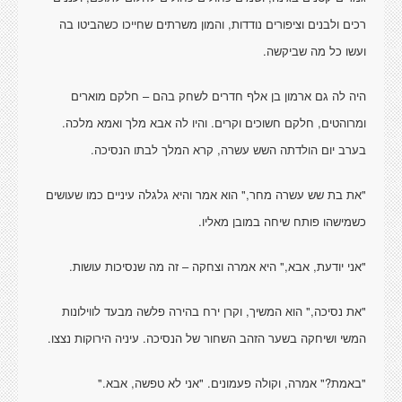
רכים ולבנים וציפורים נודדות, והמון משרתים שחייכו כשהביטו בה
ועשו כל מה שביקשה.
היה לה גם ארמון בן אלף חדרים לשחק בהם – חלקם מוארים
ומרוהטים, חלקם חשוכים וקרים. והיו לה אבא מלך ואמא מלכה.
בערב יום הולדתה השש עשרה, קרא המלך לבתו הנסיכה.
"את בת שש עשרה מחר," הוא אמר והיא גלגלה עיניים כמו שעושים
כשמישהו פותח שיחה במובן מאליו.
"אני יודעת, אבא," היא אמרה וצחקה – זה מה שנסיכות עושות.
"את נסיכה," הוא המשיך, וקרן ירח בהירה פלשה מבעד לווילונות
המשי ושיחקה בשער הזהב השחור של הנסיכה. עיניה הירוקות נצצו.
"באמת?" אמרה, וקולה פעמונים. "אני לא טפשה, אבא."