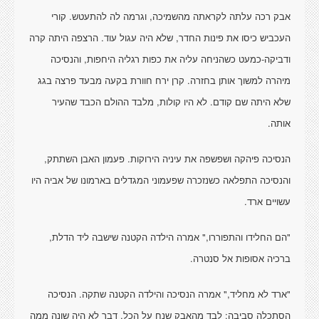
אבק רכה עלתה לקראתה מהשמיכה, וגרמה לה להתעטש. קורי
העכביש כיסו את פינות החדר, שלא היה עגול עוד. הרצפה היתה קרה
ודביקה-כמעט כשהניחה עליה את כפות רגליה היחפות, והנסיכה
מיהרה למשוך אותן בחזרה. קרן ירח חוורת בקעה מבעד פרצה בגג
שלא היתה שם קודם. לא היו קולות, מלבד ההולם הכבד שהעיר
אותה.
הנסיכה פיהקה ושפשפה את עיניה הירוקות. פעמון האבן השתתק,
והנסיכה התפלאה כשנזכרה שפעמוני המגדלים בארמונו של אביה היו
עשויים ארד.
"הם החלידו והתפוררו," אמרה הילדה הקטנה שישבה ליד הדלת,
ברכיה אסופות אל סנטרה.
"ארד לא מחליד," אמרה הנסיכה והילדה הקטנה שתקה. הנסיכה
הסתכלה סביבה; לבד מהאבק שנח על הכל, דבר לא היה שונה ממה