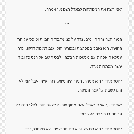
"אני רוצה את המפתחות למגדל הצפוני," אמרה.
***
הנער חצה נהרות וימים, נדד על פני מדבריות המוות וטיפס על הרי
החושך. הוא נאבק במפלצות ובפורעי חוק, גנב דמעות דרקון, ערך
עסקאות אפלות עם מכשפות הביצה, ולבסוף שב אל הנסיכה ובידו
ששה מפתחות ארד.
"חסר אחד," היא אמרה. הנער היה מיוזע, רזה ועייף; אבל הוא לא
העז לשבת על קצה המיטה.
"אני יודע," אמר. "אבל ששה מתוך שבעה זה גם טוב, לא?" הנסיכה
הביטה בו בעיניה העצובות.
"חסר אחד," היא לחשה. והוא קם מהרצפה ויצא מהחדר, ירד