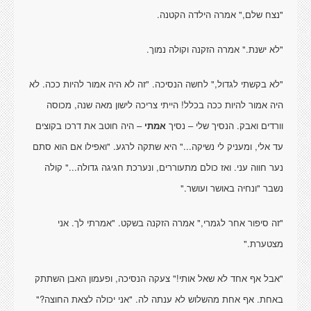
"נצח שלם," אמרה הילדה הקטנה.
"לא ישנת." אמרה הזקנה וקולה נמוך.
"לא בקשתי לגדול," לחשה הנסיכה. "זה לא היה אמור להיות ככה. לא
היה אמור להיות ככה בכלל! הייתי צריכה לישון מאה שנה, מכוסה
וורדים ואבק. הנסיך שלי – נסיך
אמתי
– היה חוטב את דרכו בקוצים
עד אלי, ומעניק לי נשיקה..." היא שתקה לרגע. "ואפילו אם הוא סתם
נער חווה עני. ואז כולם מתעוררים, ונערכת חגיגה גדולה..." קולה
נשבר "ונחיה באושר ועושר."
"זה סיפור אחר לגמרי," אמרה הזקנה בשקט. "אמרתי לך. אני
מצטערת."
"אבל אף אחד לא שאל אותי!" צעקה הנסיכה, ופעמון האבן השתתק
באחת. אף אחת מהשלוש לא ענתה לה. "אני יכולה לצאת החוצה?"