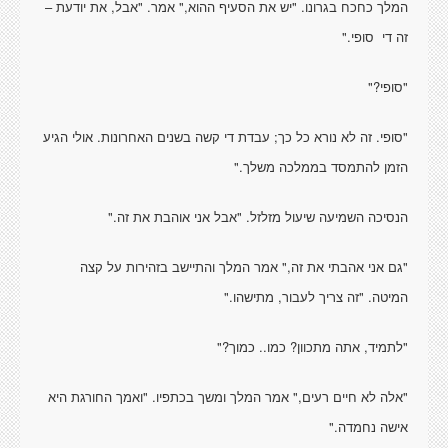
המלך כחכח בגרונו. "יש את הסעיף ההוא," אמר. "אבל, את יודעת –
זה די
סופי."
"סופי?"
"סופי. זה לא נורא כל כך; עבדת די קשה בשנים האחרונות. אולי הגיע
הזמן להתמסד בממלכה משלך."
הנסיכה השמיעה שיעול מזלזל. "אבל אני אוהבת את זה."
"גם אני אהבתי את זה," אמר המלך והתיישב בזהירות על קצה
המיטה. "זה צריך לעבור, מתישהו."
"לתמיד, אתה מתכוון? כמו.. כמוך?"
"אלה לא חיים רעים," אמר המלך ומשך בכתפיו. "ואמך החורגת היא
אישה נחמדה."