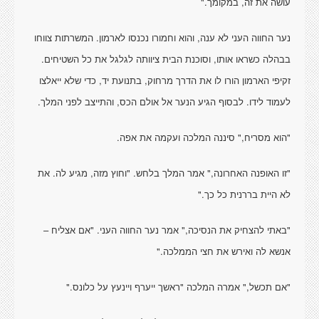
עושה את זה, במקומך."
נער החווה העני לא ענה, והוא וחמורו נכנסו לארמון. המשרתות צווחו
בבהלה כשראו אותו, וסוכנת הבית ציוותה לגלגל את כל השטיחים.
זקיפי הארמון הורו לו את הדרך מרחוק, בתנועת יד, כדי שלא ייאלצו
לעמוד לידו. לבסוף הגיע הנער אל אולם הכס, והתייצב לפני המלך.
"הוא מסריח," סיננה המלכה ועקמה את אפה.
"זו האופנה האחרונה," אמר המלך בלחש. "וחוץ מזה, מגיע לה. את
לא היית בררנית כל כך."
"באתי להצחיק את הנסיכה," אמר נער החווה העני. "אם אצליח –
אנשא לה ואירש את חצי הממלכה."
"אם תכשל," אמרה המלכה "ראשך ייערף ויינעץ על כלונס."