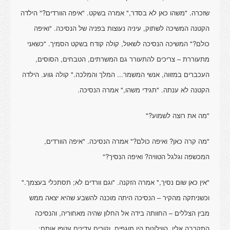
שזכרה. "משהו כאן לא בסדר," אמרה בשקט. "איפה הוורדים?" הילדה
הקטנה המשיכה לשתוק, עיניה נעוצות בפניה של הנסיכה. "ואיפה
כולם?" המשיכה הנסיכה לשאול, קולה קודח בשקט הסמיך. "כשאני
מתעוררת – צריכים להתעורר גם המשרתים, הטבחים, הסוסים,
העכברים במזווה, אנשי המשמר... המלך והמלכה." קולה גווע. הילדה
הקטנה לא ענתה. "תגידי משהו," אמרה הנסיכה.
"מה את רוצה לשמוע?"
"מה קרה כאן? ואיפה כולם?" אמרה הנסיכה. "איפה הוורדים,
המכשפה וגלגל הטוויה? ואיפה הנסיך?"
"אין כאן שום נסיך," אמרה הזקנה. "וגם וורדים לא; תסתכלי בעצמך."
וכשניתקה מהקיר – הנסיכה היתה מוכנה להשבע שהיא יצאה ממש
מבין הצללים – החוותה בידה אל החלון שהיה מאחוריה, והנסיכה
התקרבה אליו. הווילונות היו מוגפים, וקורים עדינים עטפו אותם;