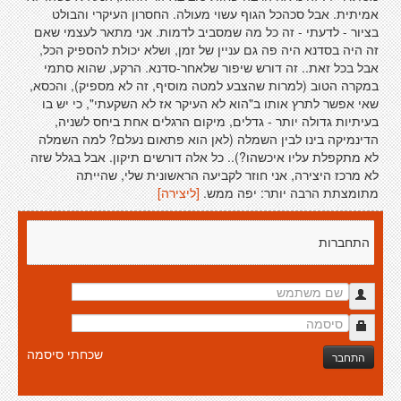
אמיתית. אבל סכהכל הגוף עשוי מעולה. החסרון העיקרי והבולט
בציור - לדעתי - זה כל מה שמסביב לדמות. אני מתאר לעצמי שאם
זה היה בסדנא היה פה גם עניין של זמן, ושלא יכולת להספיק הכל,
אבל בכל זאת.. זה דורש שיפור שלאחר-סדנא. הרקע, שהוא סתמי
במקרה הטוב (למרות שהצבע למטה מוסיף, זה לא מספיק), והכסא,
שאי אפשר לתרץ אותו ב"הוא לא העיקר אז לא השקעתי", כי יש בו
בעיתיות גדולה יותר - גדלים, מיקום הרגלים אחת ביחס לשניה,
הדינמיקה בינו לבין השמלה (לאן הוא פתאום נעלם? למה השמלה
לא מתקפלת עליו איכשהו?).. כל אלה דורשים תיקון. אבל בגלל שזה
לא מרכז היצירה, אני חוזר לקביעה הראשונית שלי, שהייתה
מתומצתת הרבה יותר: יפה ממש.
[ליצירה]
התחברות
שכחתי סיסמה
התחבר