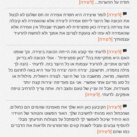
תודה על ההערות...
[ליצירה]
[ליצירה]
לומר שיצירה היא חסרת אמירה זה חס ושלום לא לבטל
את הכוונה של היוצר לייחס אמירה ליצירה אלא שהאמירה לא קיבלה
את צורתה ביצירה כאן ספציפית לא חשבתי שבכלל אין אמירה אלא
שהאמירה לא עזה לא צועקת לצרום את אוזנך ולא לוחשת להרעיד
עצמותיך
[ליצירה]
[ליצירה]
לדעתי ומי קובע מה הייתה הכוונה ביצירה, וכך שופט
האם היא מתקיימת בה? "כאן ספציפית" - אולי הכוונה לא בדיוק
לצרום אוזניים, להרעיד עצמות או כל היוצר בזה. לדעתי - (הנה לך
מילה נחמדה, תרשום), יצירה הינה יצירה כל עוד היא באה לתרגם כל
תחושה, מראה, מחשבה וכו' של היוצר, לצורה ויזואלית, מילולית או
כל סוג מדיום אחר אפשרי. אני גם מעדיפה יצירות קצת יותר
מעוררות, אבל זה עניין של טעם ומצב רוח. אתה צריך להרחיב טיפה
אופקים. לדעתי.
[ליצירה]
[ליצירה]
הקיבעון כאן הוא שלך את מאמינה שהמים הם כחולים.
ושהכחול הוא מהותי לחשיבה שלך. האור הפשוט והטהור של הווידוי
הוא היחיד שיכול לאפשר לך להסתכל על מצולות תודעתך מבלי
להוסיף צבעים ומבלי לשנות קווים ופרופורציות ולראות את הדברים
כמו שהם
[ליצירה]