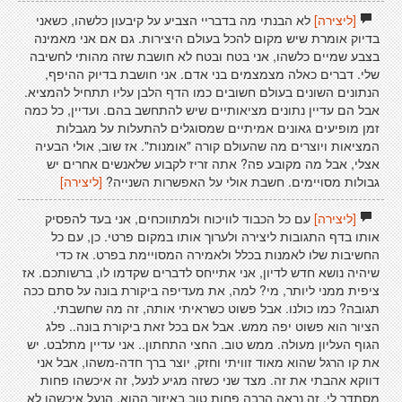
[ליצירה]
לא הבנתי מה בדבריי הצביע על קיבעון כלשהו, כשאני
בדיוק אומרת שיש מקום להכל בעולם היצירות. גם אם אני מאמינה
בצבע שמיים כלשהו, אני בטח ובטח לא חושבת שזה מהותי לחשיבה
שלי. דברים כאלה מצמצמים בני אדם. אני חושבת בדיוק ההיפף,
הנתונים השונים בעולם חשובים כמו הדף הלבן עליו תתחיל להמציא.
אבל הם עדיין נתונים מציאותיים שיש להתחשב בהם. ועדיין, כל כמה
זמן מופיעים גאונים אמיתיים שמסוגלים להתעלות על מגבלות
המציאות ויוצרים מה שהעולם קורה "אומנות". אז שוב, אולי הבעיה
אצלי, אבל מה מקובע פה? אתה זריז לקבוע שלאנשים אחרים יש
גבולות מסויימים. חשבת אולי על האפשרות השנייה?
[ליצירה]
[ליצירה]
עם כל הכבוד לוויכוח ולמתווכחים, אני בעד להפסיק
אותו בדף התגובות ליצירה ולערוך אותו במקום פרטי. כן, עם כל
החשיבות שלו לאמנות בכלל ולאמירה המסויימת בפרט. אז כדי
שיהיה נושא חדש לדיון, אני אתייחס לדברים שקדמו לו, ברשותכם. אז
ציפית ממני ליותר, מי? למה, את מעדיפה ביקורת בונה על סתם ככה
תגובה? כמו כולנו. אבל פשוט כשראיתי אותה, זה מה שחשבתי.
הציור הוא פשוט יפה ממש. אבל אם בכל זאת ביקורת בונה.. פלג
הגוף העליון מעולה. ממש טוב. החצי התחתון.. אני עדיין מתלבט. יש
את קו הרגל שהוא מאוד זוויתי וחזק, יוצר ברך חדה-משהו, אבל אני
דווקא אהבתי את זה. מצד שני כשזה מגיע לנעל, זה איכשהו פחות
מסתדר לי. זה נראה הרבה פחות טוב באיזור ההוא, הנעל איכשהו לא