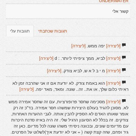
UNDERWATER
קשור אלי
תגובות שכתבתי
תגובות עלי
[ליצירה]
יפה ממש.
[ליצירה]
[ליצירה]
לביא, ממך ציפיתי ליותר. : d
[ליצירה]
[ליצירה]
מ י ב ל א ש, לביא צודק.
[ליצירה]
[ליצירה]
הוא באמת צודק. לא יודעת אם זו אני שהרבה זמן לא
ראיתי כלום שלך, או את.. זה.. שונה. ומאד, מאד יפה.
[ליצירה]
[ליצירה]
מסכימה שחסר פרופורציות, עם זה שחסר אמירה ממש
לא. מסוכן להגיד בעולם היצירות שמשהו חסר אמירה. בד"כ זה רק
אומר שאותו האדם לא הספיק להבין אותה. לגבי ההערות האחרות,
צודקים. זה בכלל לא הסיגנון הרגיל שלי. זה היה באיזו סדנת היכרות
עם מדיומים שונים, ובכוונה ניסיתי משהו שונה לכל מדיום. כאן זה
גיר ופחם, שזה קצת קשה ( = אני לא יודעת איך)לשלוט על הפרטים.