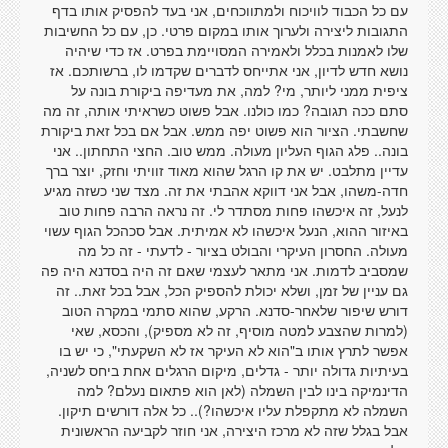
עם כל הכבוד לוויכוח ולמתווכחים, אני בעד להפסיק אותו בדף
התגובות ליצירה ולערוך אותו במקום פרטי. כן, עם כל החשיבות
שלו לאמנות בכלל ולאמירה המסויימת בפרט. אז כדי שיהיה
נושא חדש לדיון, אני אתייחס לדברים שקדמו לו, ברשותכם. אז
ציפית ממני ליותר, מי? למה, את מעדיפה ביקורת בונה על
סתם ככה תגובה? כמו כולנו. אבל פשוט כשראיתי אותה, זה מה
שחשבתי. הציור הוא פשוט יפה ממש. אבל אם בכל זאת ביקורת
בונה.. פלג הגוף העליון מעולה. ממש טוב. החצי התחתון.. אני
עדיין מתלבט. יש את קו הרגל שהוא מאוד זוויתי וחזק, יוצר ברך
חדה-משהו, אבל אני דווקא אהבתי את זה. מצד שני כשזה מגיע
לנעל, זה איכשהו פחות מסתדר לי. זה נראה הרבה פחות טוב
באיזור ההוא, הנעל איכשהו לא אמיתית. אבל סכהכל הגוף עשוי
מעולה. החסרון העיקרי והבולט בציור - לדעתי - זה כל מה
שמסביב לדמות. אני מתאר לעצמי שאם זה היה בסדנא היה פה
גם עניין של זמן, ושלא יכולת להספיק הכל, אבל בכל זאת.. זה
דורש שיפור שלאחר-סדנא. הרקע, שהוא סתמי במקרה הטוב
(למרות שהצבע למטה מוסיף, זה לא מספיק), והכסא, שאי
אפשר לתרץ אותו ב"הוא לא העיקר אז לא השקעתי", כי יש בו
בעיתיות גדולה יותר - גדלים, מיקום הרגלים אחת ביחס לשניה,
הדינמיקה בינו לבין השמלה (לאן הוא פתאום נעלם? למה
השמלה לא מתקפלת עליו איכשהו?).. כל אלה דורשים תיקון.
אבל בגלל שזה לא מרכז היצירה, אני חוזר לקביעה הראשונית