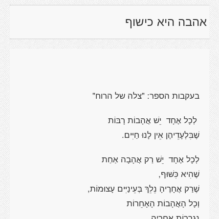
אהבה היא כישוף
בעקבות הספר: "צלה של הרוח"
לְכָל אֶחָד יֵשׁ אֲהָבוֹת רָבּוֹת
שֶׁבִּלְעָדֵיהֶן אֵין לָנוּ חַיִּים.
לְכָל אֶחָד יֵשׁ רַק אֲהָבָה אַחַת
שֶׁהִיא כִּשּׁוּף,
שֶׁרַק אֲחָרֶיהָ נֵלֵךְ בְּעֵינַיִּים עָצוּמוֹת,
וְכָל הָאֲהָבוֹת הָאָחֵרוֹת
נִגְרָרוֹת אֲחָרֶיהָ