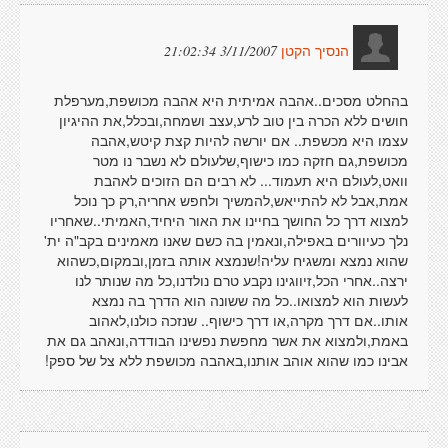
3/11/2007 21:02:34
הנסיך הקטן
בהחלט מסכים..אהבה אמיתית היא אהבה מכושפת,מערפלת
חושים ללא הכרה בין טוב לרע,עצב ושמחה,ובכלל,את ההיגיון
עצמו היא מכשפת.. אם יורשה להיות קצת קיטש,אהבה
מכושפת,גם חזקה כמו כישוף,שלעולם לא נשבר נו מטר
וואט,לעולם היא תעמוד... לא רבים הם הזוכים לאהבת
אמת,אבל לא להתייאש,להמשיך ולחפש אחריה,רק כך נוכל
למצוא דרך כל החושך בחיינו את האור היחיד,האמיתי..שאחריו
נלך כעיוורים באפילה,ונאמין בה כשם שאנו מאמינים בקב"ה ית'
שהוא נמצא ומשגיח עליה!שנמצא אותה בזמן,ובמקום,כשהוא
ירצה..אחרי הכל,זיווגינו נקבע טרם נולדנו,כל מה שנותר לנו
לעשות הוא למצואו..כל מה ששונה הוא הדרך בה נמצא
אותו..אם דרך מקרה,או דרך כישוף.. שנזכה כולנו,לאהוב
באמת,ולמצוא את אשר מחפשת נפשינו הבודדה,ונאהב גם את
אבינו כמו שהוא אוהב אותנו,באהבה מכושפת ללא צל של ספק!