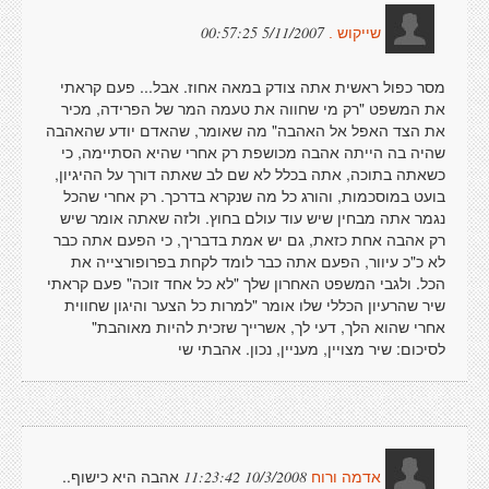
5/11/2007 00:57:25
שייקוש .
מסר כפול ראשית אתה צודק במאה אחוז. אבל... פעם קראתי
את המשפט "רק מי שחווה את טעמה המר של הפרידה, מכיר
את הצד האפל אל האהבה" מה שאומר, שהאדם יודע שהאהבה
שהיה בה הייתה אהבה מכושפת רק אחרי שהיא הסתיימה, כי
כשאתה בתוכה, אתה בכלל לא שם לב שאתה דורך על ההיגיון,
בועט במוסכמות, והורג כל מה שנקרא בדרכך. רק אחרי שהכל
נגמר אתה מבחין שיש עוד עולם בחוץ. ולזה שאתה אומר שיש
רק אהבה אחת כזאת, גם יש אמת בדבריך, כי הפעם אתה כבר
לא כ"כ עיוור, הפעם אתה כבר לומד לקחת בפרופורצייה את
הכל. ולגבי המשפט האחרון שלך "לא כל אחד זוכה" פעם קראתי
שיר שהרעיון הכללי שלו אומר "למרות כל הצער והיגון שחווית
אחרי שהוא הלך, דעי לך, אשרייך שזכית להיות מאוהבת"
לסיכום: שיר מצויין, מעניין, נכון. אהבתי שי
אהבה היא כישוף..
10/3/2008 11:23:42
אדמה ורוח