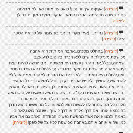
[ליצירה]
אוףףף איך זה נכון! כואב עד מוות ואני לא מגזימה.
כתוב בצורה מדהימה. הטבת לתאר. הניקוד מויף המון. תודה לך
[ליצירה]
[ליצירה]
נהדר... (איזו מקריות, אני בעיצומה של קריאת הספר
הזה)
[ליצירה]
[ליצירה]
בהחלט מסכים..אהבה אמיתית היא אהבה
מכושפת,מערפלת חושים ללא הכרה בין טוב לרע,עצב
ושמחה,ובכלל,את ההיגיון עצמו היא מכשפת.. אם יורשה להיות קצת
קיטש,אהבה מכושפת,גם חזקה כמו כישוף,שלעולם לא נשבר נו מטר
וואט,לעולם היא תעמוד... לא רבים הם הזוכים לאהבת אמת,אבל לא
להתייאש,להמשיך ולחפש אחריה,רק כך נוכל למצוא דרך כל החושך
בחיינו את האור היחיד,האמיתי..שאחריו נלך כעיוורים באפילה,ונאמין
בה כשם שאנו מאמינים בקב"ה ית' שהוא נמצא ומשגיח עליה!שנמצא
אותה בזמן,ובמקום,כשהוא ירצה..אחרי הכל,זיווגינו נקבע טרם
נולדנו,כל מה שנותר לנו לעשות הוא למצואו..כל מה ששונה הוא הדרך
בה נמצא אותו..אם דרך מקרה,או דרך כישוף.. שנזכה כולנו,לאהוב
באמת,ולמצוא את אשר מחפשת נפשינו הבודדה,ונאהב גם את אבינו
כמו שהוא אוהב אותנו,באהבה מכושפת ללא צל של ספק!
[ליצירה]