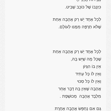
כִּזְנָבוֹ שֶׁל כּוֹכָב שָׁבִיט.
לְכָל אֶחָד יֵשׁ רַק אֲהָבָה אַחַת
שֶׁלֹּא תַרְפֶּה מִמֶּנּוּ לְעוֹלָם.
לְכָל אֶחָד יֵשׁ רַק אֲהָבָה אַחַת
שֶׁכָּל מָה שֶׁיֵש בָּהּ,
אֵין בּוֹ הִגָּיוֹן
וְאֵין לוֹ כָּל עָתִיד
וְאֵין לוֹ כָּל סִכּוּי
אֲהָבָה שֶׁאֵין בָּהּ דָּבָר אָחֵר
מִלְבָד אֲהָבָה מְכוּשֶׁפֶת .
גַּם אִם נְחַפֵּשׂ אֲהָבָה אָחֶרֶת