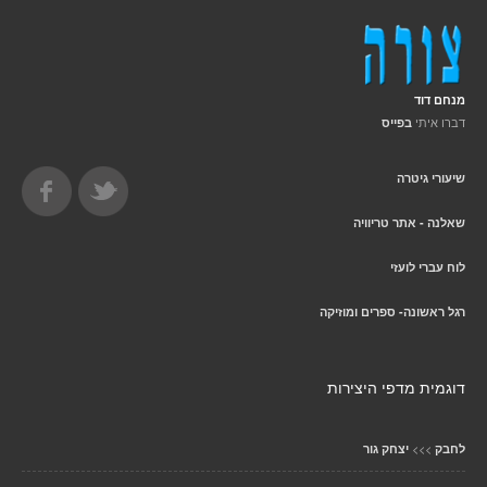
מנחם דוד
דברו איתי
בפייס
שיעורי גיטרה
שאלנה - אתר טריוויה
לוח עברי לועזי
רגל ראשונה- ספרים ומוזיקה
דוגמית מדפי היצירות
>>>
לחבק
יצחק גור