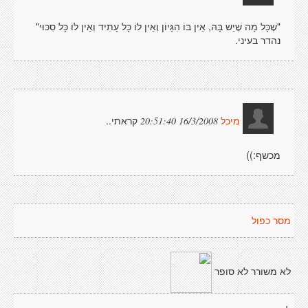
"שֶׁכָּל מָה שֶׁיֵש בָּהּ, אֵין בּוֹ הִגָּיוֹן וְאֵין לוֹ כָּל עָתִיד וְאֵין לוֹ כָּל סִכּוּי"
נהדר בעיני.
קראתי..
16/3/2008 20:51:40
מיכל
מכשף:))
מסר כפול
לא משורר לא סופר