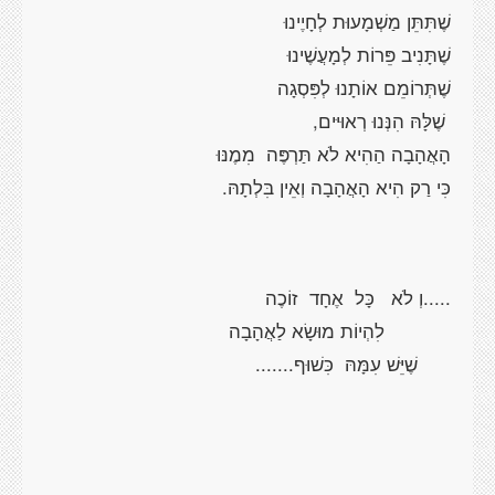
שֶׁתִּתֵּן מַשְׁמָעוּת לְחָיֶינוּ
שֶׁתָּנִיב פֵּרוֹת לְמָעֲשֶׁינוּ
שֶׁתְּרוֹמֵם אוֹתָנוּ לְפִּסְגָה
שֶׁלָּהּ הִנְּנוּ רְאוּיּים,
הָאֲהָבָה הַהִיא לֹא תַּרְפֶּה מִמֶנּוּ
כִּי רַק הִיא הָאֲהָבָה וְאֵין בִּלְתָהּ.
.....וְ לֹא כָּל אֶחָד זוֹכֶה
לִהְיוֹת מוּשָׂא לַאֲהָבָה
שֶׁיֵּשׁ עִמָּהּ כִּשׁוּף.......