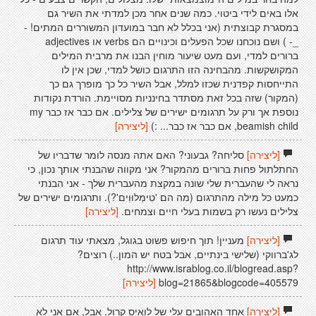
אלו באים לידי ביטוי. כמה שנים אחר מכן למדתי את השיר גם
במסגרת קבוצתית (אני בכלל לא חבר במועדון המשוררים המתים! -
_- ) ושם נוכחנו שכל הפעלים וכינויים הם verbs או adjectives
ברורים למדי, ועם מעט שיעור מוחין הבנו את מרבית המילים
המקושקשות. מהבחינה הזו התרגום כושל למדי, שכן אין לו
התייחסות קפדנית שכזו למלל, אבל השיר כל כך מופרך גם כך
(המקור) שזה בכל זאת מסתדר בחינניות מסויימת. הורדת נקודות
נוספת אך ורק על תרגומים ישירים של צלילים. אם כבר אז כבר my
beamish child, אם כבר אז כבר... :)
[ליצירה]
[ליצירה]
סליחה? גבעוני? האם אתה מנסה לומר שדבריו של
החתלתול פחות ברורים מהמקור? אני מקווה שהבנתי אותך נכון, כי
נראה לי שהעברית שלי שונה במקצת מהעברית שלך - אני הבנתי
כמעט כל מילה מהתרגום (מה הם 'טִימְלוּוִים'?). ותרגומים ישירים של
צלילים נעשו רק בשמות בעלי חיים וצמחים.
[ליצירה]
[ליצירה]
מעניין! תוך חיפוש פשוט בגוגל, מצאתי עוד תרגום
לג'ברווקי (שלישי בינתיים, אבל בטח יש המון..) רוצים?
http://www.israblog.co.il/blogread.asp?
blog=21865&blogcode=405579
[ליצירה]
[ליצירה]
אחד האהובים עלי של לואיס קרול. אבל, אם אני לא