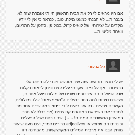
אם היו מראים לי רק את הבית הראשון הייתי אומרת שזה לא
בעברית... לא הבנתי כמעט מילה, טוב , כנראה כי אין לי יידע
מקדים על יצירותיו של לואיס קרול, בכולופן, סחטן על התרגום,
וואחד מליציות...
גיל גבעוני
יש לי תמיד תחושה שזה שיר מופשט מכדי להתייחס אליו
ברצינות - אף על פי כן שקדתי עליו קצת וניתן לראות בקלות
שכל הפעלים הם עירבובים שונים של מילות פועל אחרות,
ושישנם סיבות למה בחר במילים ה"מוצמצאות" שלו. מצלולים,
הקשרים צבעים - כל אלו באים לידי ביטוי. כמה שנים אחר מכן
למדתי את השיר גם במסגרת קבוצתית (אני בכלל לא חבר
במועדון המשוררים המתים! -_- ) ושם נוכחנו שכל הפעלים
וכינויים הם verbs או adjectives ברורים למדי, ועם מעט שיעור
מוחין הבנו את מרבית המילים המקושקשות. מהבחינה הזו