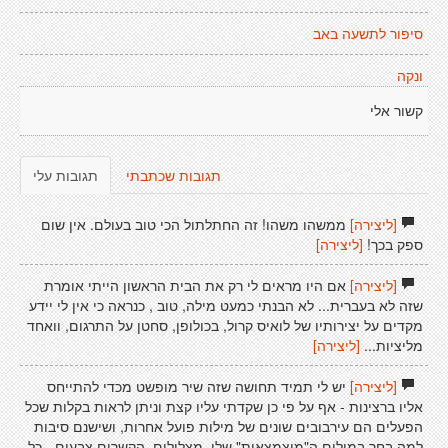
סיפור לתשעה באב
ונקה
קשור אלי
תגובות שכתבתי
תגובות עלי
[ליצירה]
ממשהו משהו! זה החתלתול הכי טוב בעולם. אין שום
ספק בכך!
[ליצירה]
[ליצירה]
אם היו מראים לי רק את הבית הראשון הייתי אומרת
שזה לא בעברית... לא הבנתי כמעט מילה, טוב , כנראה כי אין לי יידע
מקדים על יצירותיו של לואיס קרול, בכולופן, סחטן על התרגום, וואחד
מליציות...
[ליצירה]
[ליצירה]
יש לי תמיד תחושה שזה שיר מופשט מכדי להתייחס
אליו ברצינות - אף על פי כן שקדתי עליו קצת וניתן לראות בקלות שכל
הפעלים הם עירבובים שונים של מילות פועל אחרות, ושישנם סיבות
למה בחר במילים ה"מוצמצאות" שלו. מצלולים, הקשרים צבעים - כל