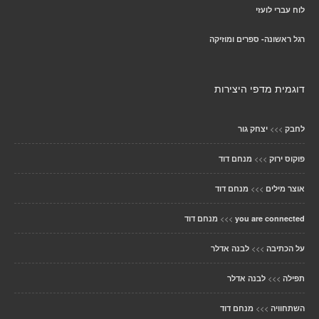
לוח עברי לועזי
רגל ראשונה- ספרים ומוזיקה
דוגמית מדפי היצירות
>>>
לחבק
יצחק גור
>>>
פוקוס ירוק
מנחם דוד
>>>
אוצר מילים
מנחם דוד
>>>
you are connected
מנחם דוד
>>>
על הכתיבה
לבנה אדלר
>>>
תפילה
לבנה אדלר
>>>
השתחוויה
מנחם דוד