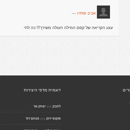
---
אביב וסתיו
עונג הקריאה של קסם המילה העולה משירך!!! כה לחי
רים
דוגמית מדפי היצירות
>>>
לחבק
יצחק גור
>>>
פוקוס ירוק
מנחם דוד