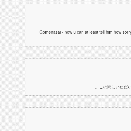
Gomenasai - now u can at least tell him how sorry
この間にいただい