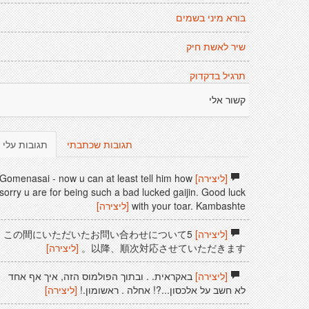
בורא מיני בשמים
שיר לאשת חיק
תרגיל בדקדוק
קשור אלי
תגובות שכתבתי
תגובות עלי
[ליצירה]
Gomenasai - now u can at least tell him how
sorry u are for being such a bad lucked gaijin. Good luck
with your toar. Kambashte
[ליצירה]
[ליצירה]
この間にいただいたお問い合わせについて5
以降、順次対応させていただきます。
[ליצירה]
[ליצירה]
באקראית. . ובתוך הפולמוס הזה, איך אף אחד
לא חשב על אלכסון...?! אחלה . ראשומון.!
[ליצירה]