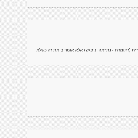
ראות" בעברית (זתומרת - נתראה, ניפגש) אלא אומרים את זה כשלא