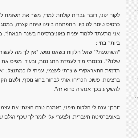
לקוח יפני, דובר עברית קולחת למדי, משך את תשומת לי
כרטיס טיסה לטוקיו. התפתחה בינינו שיחה קצרה, במסגרת
אני מתעתד ללמוד יפנית באוניברסיטה בשנה הבאה!". 
"השתגעת?" שאל הלקוח בשאט נפש. "אין לך מה לעשות 
שלנו?". נכנסתי מיד לעמדת התגוננות, ובעודי מגייס את 
תדמית החאראקירי שיצרתי לעצמי, עניתי לו כמתנצל: "אל
ברצינות. פשוט הכריחו אותי לבחור בחוג נוסף, ולשם הקור
"ובכן" ענה לי הלקוח היפני, "אמנם טרם הצגתי את עצמי,