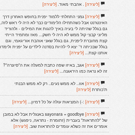
[ליצירה]
. אהבתי מאוד.
[ליצירה]
[ליצירה]
גמני התחלתי ללמוד יפנית בחופש האחרון דרך
האינטרנט אבל כשהתחילו הלימודים כבר לא היה לי ראש לזה,
גם בגלל שהיתה לי בעיה באיך להגות את המילים - ולהוריד
מליוני קבצי קול ממש לא היה לי חשק... מאז ומתמיד הייתי
קצת מחוברת ליפנית, גם בגלל שאני אוהבת אוריגאמי, וגם
בגלל שבכיתה ד' יצא לי להיות בסדנה לילדים על יפנית ולימדו
אותנו קצת...
[ליצירה]
[ליצירה]
אגב, באיזו שפה כתבת למעלה את ה"סיונרה"?
זה לא נראה כמו היראגנה...
[ליצירה]
[ליצירה]
אוו.. לא ממש נעים.. רק לא ממש הבנתי
ת'כותרת
[ליצירה]
[ליצירה]
:-) המציאות עולה על כל דמיון...
[ליצירה]
[ליצירה]
sayonara = goodbye באנגלית אבל לא במובן
של "להתראות" בעברית (זתומרת - נתראה, ניפגש) אלא
אומרים את זה כשלא עומדים להתראות שוב.
[ליצירה]