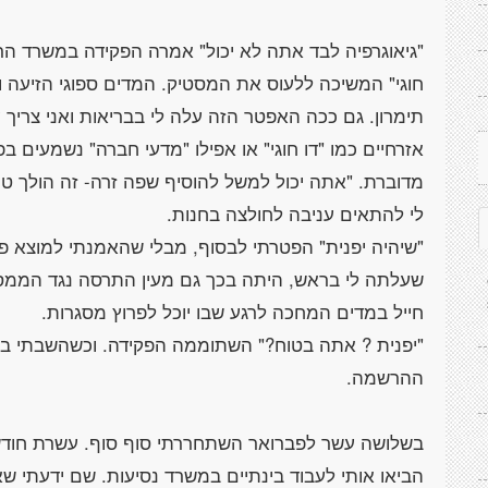
"גיאוגרפיה לבד אתה לא יכול" אמרה הפקידה במשרד הר
חוגי" המשיכה ללעוס את המסטיק. המדים ספוגי הזיעה ו
תימרון. גם ככה האפטר הזה עלה לי בבריאות ואני צריך ע
אזרחיים כמו "דו חוגי" או אפילו "מדעי חברה" נשמעים 
מדוברת. "אתה יכול למשל להוסיף שפה זרה- זה הולך טו
"שיהיה יפנית" הפטרתי לבסוף, מבלי שהאמנתי למוצא פי
שעלתה לי בראש, היתה בכך גם מעין התרסה נגד הממסד
"יפנית ? אתה בטוח?" השתוממה הפקידה. וכשהשבתי בח
בשלושה עשר לפברואר השתחררתי סוף סוף. עשרת חוד