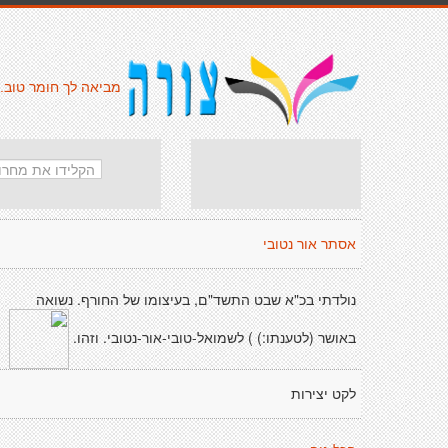
מביאה לך חומר טוב.
אסתר אור נטובי
נולדתי בכ"א שבט התשד"ם, בעיצומו של החורף. נשואה
באושר (לטענתו:) ) לשמואל-טובי-אור-נטובי. וזהו.
לקט יצירות