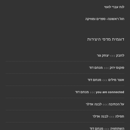
לוח עברי לועזי
רגל ראשונה- ספרים ומוזיקה
דוגמית מדפי היצירות
>>>
לחבק
יצחק גור
>>>
פוקוס ירוק
מנחם דוד
>>>
אוצר מילים
מנחם דוד
>>>
you are connected
מנחם דוד
>>>
על הכתיבה
לבנה אדלר
>>>
תפילה
לבנה אדלר
>>>
השתחוויה
מנחם דוד