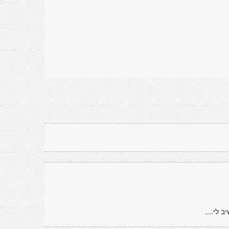
לי....