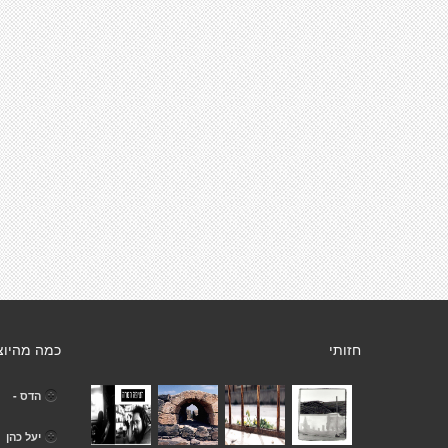
חזותי
כמה מהיוצ
הדס -
יעל כהן