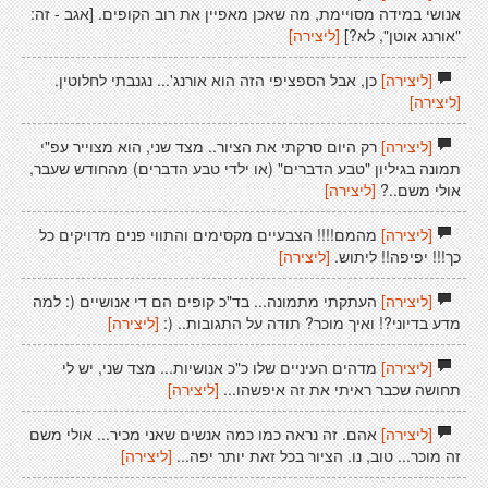
אנושי במידה מסויימת, מה שאכן מאפיין את רוב הקופים. [אגב - זה:
"אורנג אוטן", לא?]
[ליצירה]
[ליצירה]
כן, אבל הספציפי הזה הוא אורנג'... נגנבתי לחלוטין.
[ליצירה]
[ליצירה]
רק היום סרקתי את הציור.. מצד שני, הוא מצוייר עפ"י
תמונה בגיליון "טבע הדברים" (או ילדי טבע הדברים) מהחודש שעבר,
אולי משם..?
[ליצירה]
[ליצירה]
מהמם!!!! הצבעיים מקסימים והתווי פנים מדויקים כל
כך!!! יפיפה!! ליתוש.
[ליצירה]
[ליצירה]
העתקתי מתמונה... בד"כ קופים הם די אנושיים (: למה
מדע בדיוני?! ואיך מוכר? תודה על התגובות.. (:
[ליצירה]
[ליצירה]
מדהים העיניים שלו כ"כ אנושיות... מצד שני, יש לי
תחושה שכבר ראיתי את זה איפשהו...
[ליצירה]
[ליצירה]
אהם. זה נראה כמו כמה אנשים שאני מכיר... אולי משם
זה מוכר... טוב, נו. הציור בכל זאת יותר יפה...
[ליצירה]