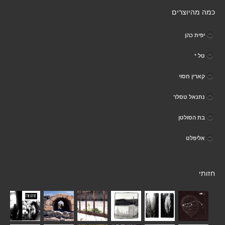
כמה מהיוצרים
יפית כהן
טל *
קארין חסוי
נתנאל טסלר
בת הסולטן
אליפלט
חזותי