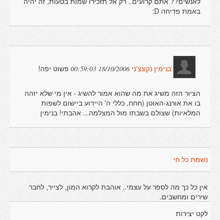
לאנשים?? אתם קרועים.. רק אל תזכירו שמות בטעות, זה יהיה
באמת פדיחה D:
פשוט יפה!
18/10/2006 00:59:03
בנימין נקונצ'ני
הציור הזה משיג את מה שהוא אמור להשיג - אין מי שלא יזהה
בו את אורנג-האוטן (חחח, כללי ה' היידוע ביישום לשפות
המלאיות) שצולם בשבתו מול המצלמה... אהבתי! בנימין
נשמת כל חי
אין כל כך מה לספר על עצמי.. אוהבת לקרוא המון, לצייר, לחבר
שירים ומחשבים.
לקט יצירות