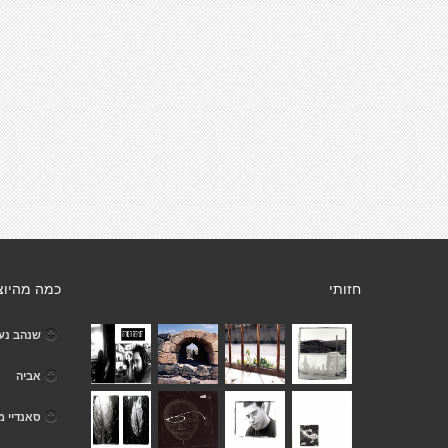
חזותי
כמה מהיוצ
שנהב נע
אביה
סאנדיי מו