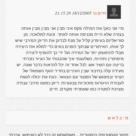
18/12/2005 21:15:29
חיים נוי
מיי אני כאן! את המילה פקס איני מבין אני מבין מבין אותה
בצורה שלא היית מכניסה אותה לאתר. וכעת למלאכה: מן
סוריאליזם בעיפרון קליל על מנת לבדוק את הדיוק המירבי שיש
לך אותו, האיתורים שבתוך הפנים באים כדי למלא את היצירה
מבלי להתאמץ יתר על המידה ועל ידי כך להוסיף ליצירה
מיסתורין ותהיות. כשלעצמי איך שהבטתי על הציור נזכרתי
בריטה עם השיר אש. לכל אחד זה יכל להראות כדבר שונה. יש
מעידה קלה בחיבור שבין העיניים.בחריר האף השמאלי של
הציור ובמפגש של הסנטר עם הצוואר. כעת את יכולה לגשת
לעבודת הויטראז מזכוכיות צבעוניות. דיוק כמעט מירבי עבודה
מצוינת למטרה כמו שאמרתי מקודם. חיים
מ י ב ל א ש
מתוך קטסטרופה היסטורית... משתשמש זה כבר לא בשימוש. עברתי