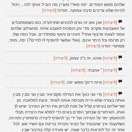
שלהם ממש חמודים. יפה מאד! מעניין מה הוביל אותך לזה... ויכול
להיות שלא צריכים סיבה עמוקה. תודה!
[ליצירה]
[ליצירה]
אכן וואו זה גורם להרגיש סחרחורת, כמו כשמסתכלים
על האצבעות מקרוב מדי והן הופכות לאצבע אחת. מהשילוב שלהם
אמור לצאת פרצוף אחד? העיניים והאף מסתדרים, אבל הפה שלו
רק מרומז וכל היתר אינם. (אולי אפשר להוסיף לו לחיים?) יפה, מוזר,
מסתורי תודה
[ליצירה]
[ליצירה]
ואהוו, זה כ"כ עמוק.
[ליצירה]
[ליצירה]
* אהבתי.
[ליצירה]
[ליצירה]
איזה דיוק! ממש יפה.
[ליצירה]
[ליצירה]
מיי אני כאן! את המילה פקס איני מבין אני מבין מבין
אותה בצורה שלא היית מכניסה אותה לאתר. וכעת למלאכה: מן
סוריאליזם בעיפרון קליל על מנת לבדוק את הדיוק המירבי שיש לך
אותו, האיתורים שבתוך הפנים באים כדי למלא את היצירה מבלי
להתאמץ יתר על המידה ועל ידי כך להוסיף ליצירה מיסתורין ותהיות.
כשלעצמי איך שהבטתי על הציור נזכרתי בריטה עם השיר אש. לכל
אחד זה יכל להראות כדבר שונה. יש מעידה קלה בחיבור שבין