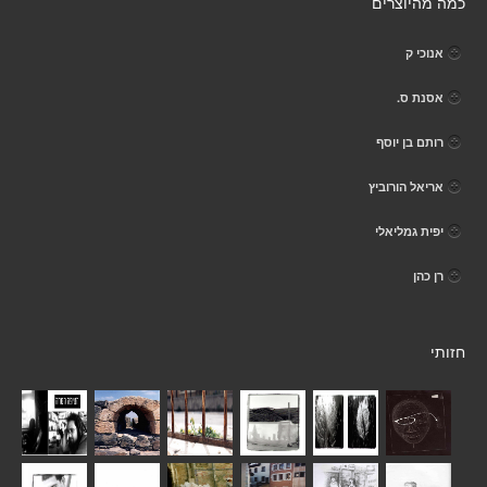
כמה מהיוצרים
אנוכי ק
אסנת ס.
רותם בן יוסף
אריאל הורוביץ
יפית גמליאלי
רן כהן
חזותי