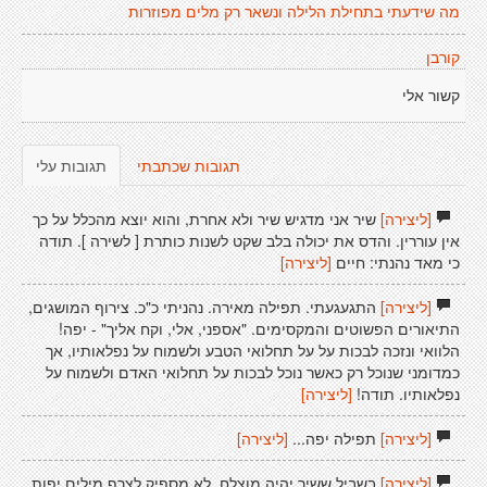
מה שידעתי בתחילת הלילה ונשאר רק מלים מפוזרות
קורבן
קשור אלי
תגובות שכתבתי
תגובות עלי
[ליצירה]
שיר אני מדגיש שיר ולא אחרת, והוא יוצא מהכלל על כך
אין עוררין. והדס את יכולה בלב שקט לשנות כותרת [ לשירה ]. תודה
כי מאד נהנתי: חיים
[ליצירה]
[ליצירה]
התגעגעתי. תפילה מאירה. נהניתי כ"כ. צירוף המושגים,
התיאורים הפשוטים והמקסימים. "אספני, אלי, וקח אליך" - יפה!
הלוואי ונזכה לבכות על על תחלואי הטבע ולשמוח על נפלאותיו, אך
כמדומני שנוכל רק כאשר נוכל לבכות על תחלואי האדם ולשמוח על
נפלאותיו. תודה!
[ליצירה]
[ליצירה]
תפילה יפה...
[ליצירה]
[ליצירה]
בשביל ששיר יהיה מוצלח, לא מספיק לצרף מילים יפות