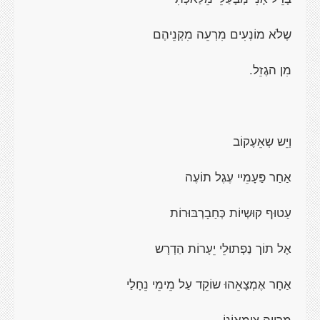
שֶלֹא מוֹנְעִים מִרְעֵה מִקְנֵיהֶם
מִן הגֶזֵל.
וְיֵש שְאֵעֶקוֹב
אַחַר פַּעָמֵיי עֶגֶל תוֹעֶה
עַטוּף קוּשְיוֹת כְּחַבָרְבּוּרוֹת
אֶל תוֹך נַפְתוּלֵי יֵעָרוֹת הַדְרָש
אַחָר אֶמְצָאֵהוּ שוֹקֵד עַל מֵימֵי נֵחָלַי
מַרְוֶוה צִימְאוֹנוֹ