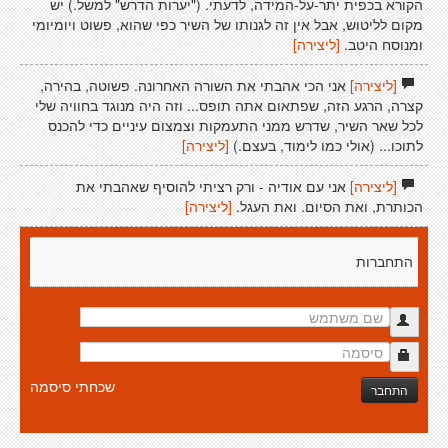
הקורא בכפית יתר-על-המידה, לדעתי. ("יערות הדרש" למשל.) יש
מקום לליטוש, אבל אין זה לגנותו של השיר כפי שהוא, פשוט ויומיומי
ומנוסח היטב.
[ליצירה]
[ליצירה]
אני הכי אהבתי את השורה האחרונה. פשוטה, בהירה,
קצרה, הרגע הזה, שפתאום אתה תופס... וזה היה מנוגד בחוויה שלי
לכל שאר השיר, שדרש ממני התעמקות וצמצום עיניים כדי להכנס
לתוכו... (אולי כמו לימוד, בעצם.)
[ליצירה]
[ליצירה]
אני עם אודיה - ורק רציתי להוסיף שאהבתי את
הכותרת, ואת הסיום. ואת העגל.
[ליצירה]
התחברות
שכחתי סיסמה
התחבר