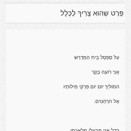
פְּרַט שְהוּא צָרִיךְ לַכְּלָל
עַל סַפְסַל בֵּית הַמִדְרַש
אָנִי רוֹעֶה בָּקָר
המוֹלִיךְ יוֹם יוֹם פִּרְקֵי מִילוֹתָיו
אֶל הרְהַטִים.
בָּדֵל אָנִי מְבָּעַלֵי מֵלַאכְתִי