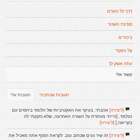
דֶּרֶךְ כֹּל הַאָדָם
סְפִינַת הַשִׁכּוֹר
ביכורים
צֵל הַאָטָד
עתה אשק לך
קשור אלי
תגובות שכתבתי
תגובות עלי
[ליצירה]
אהבתי. בעיקר את האקטיביות של הלומד ביחסים עם
הנלמד. [הייתי מוותרת על השורה האחרונה, שלא נזקקתי לה
בקריאה.]
[ליצירה]
[ליצירה]
זה שיר נעים שכתוב טוב. לקראת הסוף אתה מאכיל את