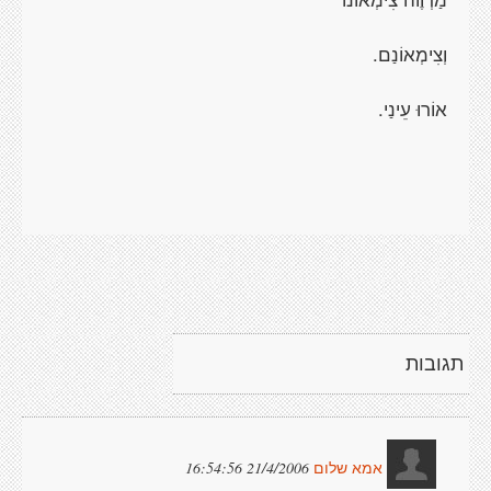
וְצִימְאוֹנַם.
אוֹרוּ עֵינַי.
תגובות
21/4/2006 16:54:56
אמא שלום