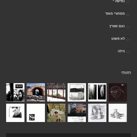
נמישה *
מסתורי מאוד
נעם שוורץ
לא פשוט
הילה
חזותי