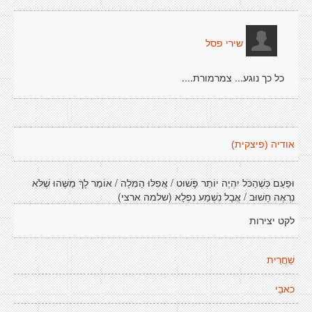
שירי פסל
כל כך נוגע... צמרמורת....
אודיה (פיצקית)
וּפַעַם כְּשֶׁהַכֹּל יִהְיֶה יוֹתֵר פָּשׁוּט / אֲפִלּוּ הַמִּלָה / אוֹמַר לָךְ מַשֶּׁהוּ שֶׁלֹּא
נִרְאֶה חָשׁוּב / אֲבָל נִשְׁמַע נִפְלָא (שלמה ארצי)
לקט יצירות
שַׁחֲרִית
כאבֵי