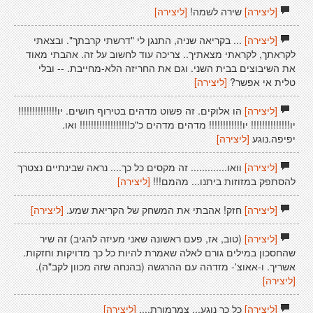
[ליצירה]
שירה לשמה!
[ליצירה]
[ליצירה]
... בקריאה שניה, התנגן לי "דרשתי קרבתך". ובצאתי
לקראתך, לקראתי מצאתיך.. צריכה עוד לחשוב על זה. אהבתי מאוד
את השיבוצים בבית השני. וגם את החריזה הלא-מחייבת. -- ובלי
טלית אי אפשר?
[ליצירה]
[ליצירה]
הו אלוקים. זה פשוט מדהים בטירוף חושים. יו!!!!!!!!!!!!!!
יו!!!!!!!!!!!!!! יו!!!!!!!!!!!! מדהים מדהים כ"כ!!!!!!!!!!!!!!!!!! ואו.
יפיפה.נוגע
[ליצירה]
[ליצירה]
וואו............. זה מקסים כל כך.... נראה שבינתיים נצטרך
להסתפק במזוזות ביתנו... מהמם!!!
[ליצירה]
[ליצירה]
חזק! אהבתי את המשחק של הקריאת שמע.
[ליצירה]
[ליצירה]
(טוב, אז, פעם ראשונה שאני מעיזה להגיב) זה שיר
שהחסכון במילים גורם לאלה שאמרת להיות כל כך מדויקות וחזקות.
אשריך. ו-אאוצ'- מזדהה עם ההרגשה (בהנחה שזה מכוון לקב"ה).
[ליצירה]
[ליצירה]
כל כך נוגע... צמרמורת....
[ליצירה]