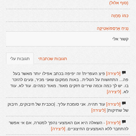
(סוף אלול)
כְּמוֹ מֶחֱוָה
נָנִּיחַ אָרְסְפּוֹאֶטִיקָה
קשור אלי
תגובות שכתבתי
תגובות עלי
[ליצירה]
פיצ העפרית! זה יפיפה בכתב אפילו יותר מאשר בעל
פה... התחושות על הטלית.. באות ממקום שאני מכיר, ונעים להזכר
בו. יש לך כמה וכמה שירים חזקים מאוד. מאוד כמהים. עוד לא. עוד
לא.
[ליצירה]
[ליצירה]
עוד תהיה. אני סומכת עליך. |כוכבית של חיבוקים, חיבוק
של שתיקות|
[ליצירה]
[ליצירה]
- השאלה היא אם האמצעי נהפך למטרה, אם אי אפשר
להתחבר ללא האמצעים החיצוניים.
[ליצירה]