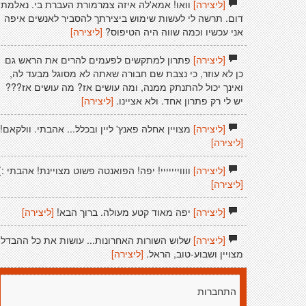
[ליצירה]
וואו! אמא'לה איזה צמרמורת העברת בי. נאלמתי
דום. תרשה לי לעשות שימוש ביצירתך להסביר לאנשים איפה
אני עכשיו וכמה שווה היה הטיפוס?
[ליצירה]
[ליצירה]
פתרון למתקשים לפעמים להרים את הראש גם
כן לא עוזר, כי נצבת שם חבורה שאתה לא מסוגל מבעד לה,
ואינך יכול להתנתק ממנה, ומה עושים אז? מה עושים אז???
יש לי רק פתרון אחד. ולא אציינו.
[ליצירה]
[ליצירה]
מצויין אחלה פאנץ' ליין ובכלל... אהבתי. וולקאם!
[ליצירה]
[ליצירה]
ווווייייייי! יפה! הפואנטה פשוט מצויינת! אהבתי :)
[ליצירה]
[ליצירה]
יפה מאוד קטע מעולה. ברוך הבא!
[ליצירה]
[ליצירה]
שלוש השורות האחרונות... עושות את כל ההבדל!
מצויין ושבוע-טוב, הראל.
[ליצירה]
התחברות