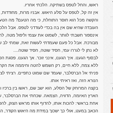
אין זה קל, לטפס על סלע היאוש. אבניו מרות, מחודדות,
והקשה מכל הוא חוסר התוחלת, כי מה הטעם? מה הטעם
העובדה שהיא שם אין בה בכדי לעודדני לטפס. אבל הלכת
אינספור חשבתי לוותר, לשמוט את עצמי וליפול מטה, לה
מבורכת. אבל כל פעם שעמדתי לעשות זאת, שמתי לב שא
לבסוף הגענו. איך הגענו, אינני זוכר. אך הגענו. פסגת
פניתי אל הברסלבר, שעמד שם שמוט כתפיים. רציתי לצעו
בקצה המרוחק של הסלע, הוא ישב שם, ראשו בין ברכיו ו
הארץ האיומה, הדוויה, הצמאה. שכחתי את הברסלבר, ש
אחת בראשי: להכות אותו, להדוף אותו מראש הצוק, להפיל 