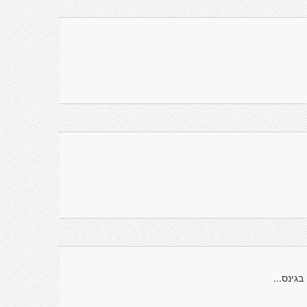
גינס...