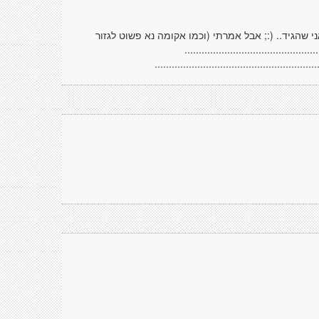
. מי אני שהגיד.. (:; אבל אמרתי (וכמו אקומה נא פשוט לגזור
.....................................
.........................................................