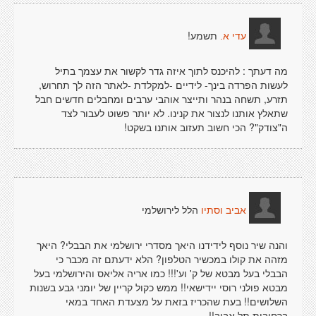
תשמע!
עדי א.
מה דעתך : להיכנס לתוך איזה גדר לקשור את עצמך בתיל
לעשות הפרדה בינך- לידיים -למקלדת -לאתר הזה לך תחרוש,
תזרע, תשחה בנהר ותייצר אוהבי ערבים ומחבלים חדשים חבל
שתאלץ אותנו לנצור את קנינו. לא יותר פשוט לעבור לצד
ה"צודק"? הכי חשוב תעזוב אותנו בשקט!
הלל לירושלמי
אביב וסתיו
והנה שיר נוסף לידידנו היאך מסדרי ירושלמי את הבבלי? היאך
מזהה את קולו במכשיר הטלפון? הלא ידעתם זה מכבר כי
הבבלי בעל מבטא של ק' וע'!!! כמו אריה אליאס והירושלמי בעל
מבטא פולני רוסי יידישאי!! ממש כקול קריין של יומני גבע בשנות
השלושים!! בעת שהכריז בזאת על מצעדת האחד במאי
ברחובות תל אביב!!