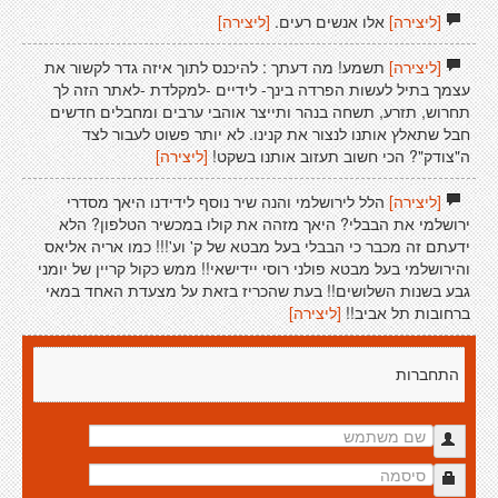
[ליצירה]
אלו אנשים רעים.
[ליצירה]
[ליצירה]
תשמע! מה דעתך : להיכנס לתוך איזה גדר לקשור את
עצמך בתיל לעשות הפרדה בינך- לידיים -למקלדת -לאתר הזה לך
תחרוש, תזרע, תשחה בנהר ותייצר אוהבי ערבים ומחבלים חדשים
חבל שתאלץ אותנו לנצור את קנינו. לא יותר פשוט לעבור לצד
ה"צודק"? הכי חשוב תעזוב אותנו בשקט!
[ליצירה]
[ליצירה]
הלל לירושלמי והנה שיר נוסף לידידנו היאך מסדרי
ירושלמי את הבבלי? היאך מזהה את קולו במכשיר הטלפון? הלא
ידעתם זה מכבר כי הבבלי בעל מבטא של ק' וע'!!! כמו אריה אליאס
והירושלמי בעל מבטא פולני רוסי יידישאי!! ממש כקול קריין של יומני
גבע בשנות השלושים!! בעת שהכריז בזאת על מצעדת האחד במאי
ברחובות תל אביב!!
[ליצירה]
התחברות