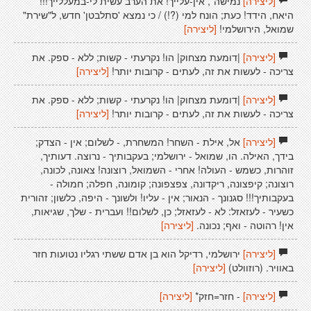
[ליצירה]
נמישה*, אין-עלייך! את הערב עשית לי-במעללייך!!!
היאח, הידד! כעת; הונח למי (?!) / כי נמצא 'סתלבטן' חדש, ל"שירת"
שמואל, הירושלמי!
[ליצירה]
[ליצירה]
|דומעת מצחוק| הו! נקרעתי - קשות; ללא - ספק. את
צריכה - לעשות את זה, לעתים - קרובות יותר!
[ליצירה]
[ליצירה]
|דומעת מצחוק| הו! נקרעתי - קשות; ללא - ספק. את
צריכה - לעשות את זה, לעתים - קרובות יותר!
[ליצירה]
[ליצירה]
אל, אילת - השחר! המשחרת, - לשלום; אין - הצדק;
בידך, האילה. הו, שמואל - ירושלמי; בעקבותיך - נרוצה. דעותיך,
זוהרות, כשמש - העולה! אחרי - השמואל, רוצונה! צאונה, לכונה,
רוצונה; קיפצונה, ריקדונה, צפצפונה; קומונה, חפלה; חמולה -
בעקבותיך!!! סגנונך - הנאור; אין - עליו! ולשונך - היפה, כלשון; זהורית
כשעיר - לעזאזל: לא - לעזאזל; כן, לשלום!! ועברית - שלך, שגיאות,
אין! רהוטה - ואף; נכונה.
[ליצירה]
[ליצירה]
ירושלמי, רדיקל הוא בן אדם ששתי רגליו נטועות חזר
באוויר. (רוזוולט)
[ליצירה]
[ליצירה]
- חזר=חזק*
[ליצירה]