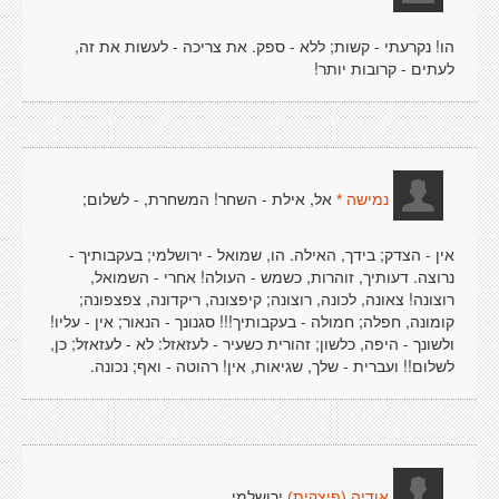
הו! נקרעתי - קשות; ללא - ספק. את צריכה - לעשות את זה,
לעתים - קרובות יותר!
אל, אילת - השחר! המשחרת, - לשלום;
נמישה *
אין - הצדק; בידך, האילה. הו, שמואל - ירושלמי; בעקבותיך -
נרוצה. דעותיך, זוהרות, כשמש - העולה! אחרי - השמואל,
רוצונה! צאונה, לכונה, רוצונה; קיפצונה, ריקדונה, צפצפונה;
קומונה, חפלה; חמולה - בעקבותיך!!! סגנונך - הנאור; אין - עליו!
ולשונך - היפה, כלשון; זהורית כשעיר - לעזאזל: לא - לעזאזל; כן,
לשלום!! ועברית - שלך, שגיאות, אין! רהוטה - ואף; נכונה.
ירושלמי,
אודיה (פיצקית)