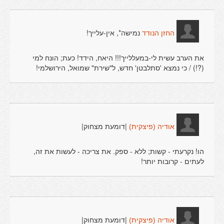
נמישה*, אין-עלייך!
החזן הנודד
את הערב עשית לי-במעללייך!!! היאח, הידד! כעת; הונח למי
(?!) / כי נמצא 'סתלבטן' חדש, ל"שירת" שמואל, הירושלמי!
|דומעת מצחוק|
אודיה (פיצקית)
הו! נקרעתי - קשות; ללא - ספק. את צריכה - לעשות את זה,
לעתים - קרובות יותר!
|דומעת מצחוק|
אודיה (פיצקית)