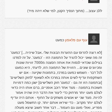
ללב עצוב... (מתוך הנסיך הקטן, למי שלא זיהה מיד)
כמעט
עוף עם פלאפון
[לא רוצה להרוס עם ההערות הבונות שלי..אבל שיהיה...] 'כמעט'
זה מה שאני יכול להגיד על התמונה הזו - 'כמעט'. על זה למדנו
בצילום שכדאי לנסות את אותה הסצנה מ7000 זוויות שונות
ומכיוונים שונים... הזווית של התמונה הזו, לדעתי, היא כמעט
לכל דבר - השמש כמעט במרכז, בתמונות שקיעה - אם יש
השתקפות עדיף לשים אותה במרכז ולא לשאוף 'לחוק השלישים'
[ובתמונה הזו זה גם - 'כמעט' חוק השלישים] ישנן כמה דמויות
חשוכות בתמונה - מצד אחד רוכב אופניים, ברם אותו היה כדאי
לצלם מעט יותר מרחוק כדי ליצור את הדבר היה שהיה אמור
להיות. מצד שני יש אנשים משחקים על החוף - אותם היה עדיף
לצלם יותר מקרוב - כדי שיראו אותם יותר. קו החשמל מעט
מפריע, ואולי מעט גם העמוד... דבר אחד חשוב שיצא מעולה