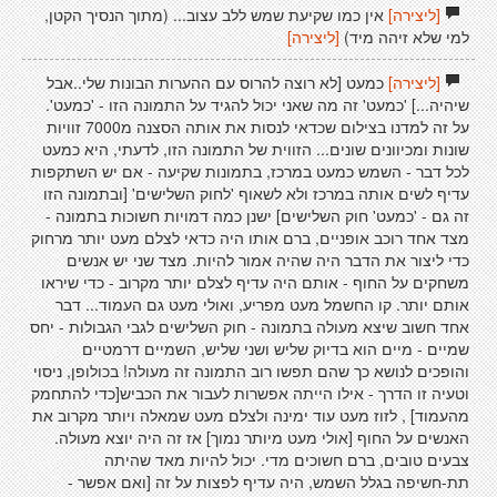
[ליצירה]
אין כמו שקיעת שמש ללב עצוב... (מתוך הנסיך הקטן,
למי שלא זיהה מיד)
[ליצירה]
[ליצירה]
כמעט [לא רוצה להרוס עם ההערות הבונות שלי..אבל
שיהיה...] 'כמעט' זה מה שאני יכול להגיד על התמונה הזו - 'כמעט'.
על זה למדנו בצילום שכדאי לנסות את אותה הסצנה מ7000 זוויות
שונות ומכיוונים שונים... הזווית של התמונה הזו, לדעתי, היא כמעט
לכל דבר - השמש כמעט במרכז, בתמונות שקיעה - אם יש השתקפות
עדיף לשים אותה במרכז ולא לשאוף 'לחוק השלישים' [ובתמונה הזו
זה גם - 'כמעט' חוק השלישים] ישנן כמה דמויות חשוכות בתמונה -
מצד אחד רוכב אופניים, ברם אותו היה כדאי לצלם מעט יותר מרחוק
כדי ליצור את הדבר היה שהיה אמור להיות. מצד שני יש אנשים
משחקים על החוף - אותם היה עדיף לצלם יותר מקרוב - כדי שיראו
אותם יותר. קו החשמל מעט מפריע, ואולי מעט גם העמוד... דבר
אחד חשוב שיצא מעולה בתמונה - חוק השלישים לגבי הגבולות - יחס
שמיים - מיים הוא בדיוק שליש ושני שליש, השמיים דרמטיים
והופכים לנושא כך שהם תפשו רוב התמונה זה מעולה! בכולופן, ניסוי
וטעיה זו הדרך - אילו הייתה אפשרות לעבור את הכביש[כדי להתחמק
מהעמוד] , לזוז מעט עוד ימינה ולצלם מעט שמאלה ויותר מקרוב את
האנשים על החוף [אולי מעט מיותר נמוך] אז זה היה יוצא מעולה.
צבעים טובים, ברם חשוכים מדי. יכול להיות מאד שהיתה
תת-חשיפה בגלל השמש, היה עדיף לפצות על זה [ואם אפשר -