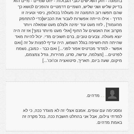
בתמונה - חוק השלישים לגבי הגבולות - יחס שמיים - מיים הוא
בדיוק שליש ושני שליש, השמיים דרמטיים והופכים לנושא כך
שהם תפשו רוב התמונה זה מעולה! בכולופן, ניסוי וטעיה זו
הדרך - אילו הייתה אפשרות לעבור את הכביש[כדי להתחמק
מהעמוד] , לזוז מעט עוד ימינה ולצלם מעט שמאלה ויותר
מקרוב את האנשים על החוף [אולי מעט מיותר נמוך] אז זה היה
יוצא מעולה. צבעים טובים, ברם חשוכים מדי. יכול להיות מאד
שהיתה תת-חשיפה בגלל השמש, היה עדיף לפצות על זה [ואם
אפשר - למדוד מכרטיס אפור לפני...] ואם כבר - כמובן, נשמח
לפרטים... [מצלמה, עדשה, סרט, מהירות, גודל צמצמם,
מיקום, שעה ביום, תאריך, סיטואציה וכו'וכו'...]
מדהים.
. .
ומסכימה עם עופים. אמנם אצלי זה לא מוגדר ככה, כי לא
למדתי צילום, אבל אני בהחלט חושבת ככה. בכל מקרה זה
באמת מדהים.