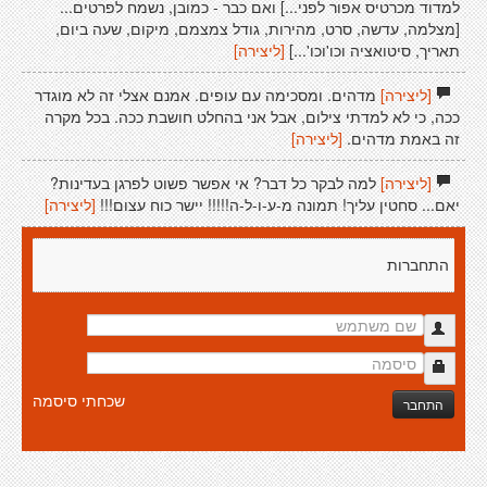
למדוד מכרטיס אפור לפני...] ואם כבר - כמובן, נשמח לפרטים...
[מצלמה, עדשה, סרט, מהירות, גודל צמצמם, מיקום, שעה ביום,
תאריך, סיטואציה וכו'וכו'...]
[ליצירה]
[ליצירה]
מדהים. ומסכימה עם עופים. אמנם אצלי זה לא מוגדר
ככה, כי לא למדתי צילום, אבל אני בהחלט חושבת ככה. בכל מקרה
זה באמת מדהים.
[ליצירה]
[ליצירה]
למה לבקר כל דבר? אי אפשר פשוט לפרגן בעדינות?
יאם... סחטין עליך! תמונה מ-ע-ו-ל-ה!!!!! יישר כוח עצום!!!
[ליצירה]
התחברות
שכחתי סיסמה
התחבר