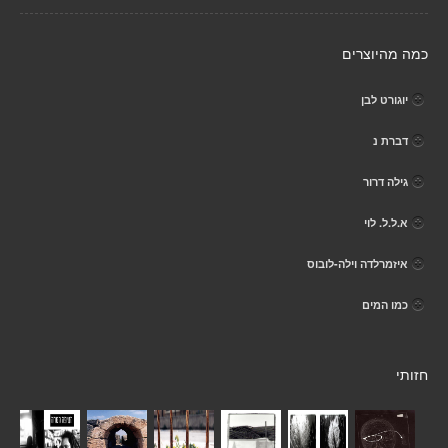
כמה מהיוצרים
יוגורט לבן
דברת נ
גילה דרור
א.ל.ל. לוי
איזמרלדה וילה-לובוס
כמו המים
חזותי