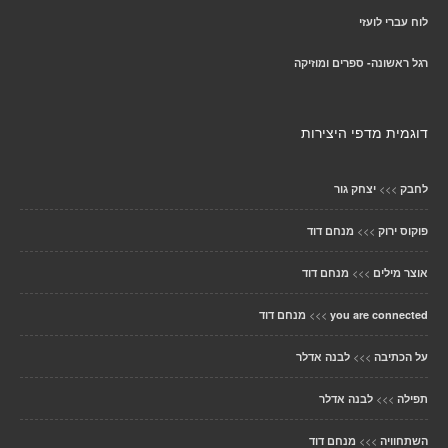
לוח עברי לועזי
רגל ראשונה- ספרים ומוזיקה
דוגמית מדפי היצירות
>>>
לחבק
יצחק גור
>>>
פוקוס ירוק
מנחם דוד
>>>
אוצר מילים
מנחם דוד
>>>
you are connected
מנחם דוד
>>>
על הכתיבה
לבנה אדלר
>>>
תפילה
לבנה אדלר
>>>
השתחוויה
מנחם דוד