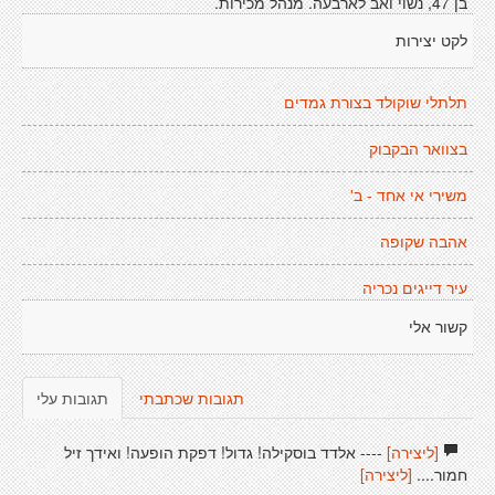
בן 47, נשוי ואב לארבעה. מנהל מכירות.
לקט יצירות
תלתלי שוקולד בצורת גמדים
בצוואר הבקבוק
משירי אי אחד - ב'
אהבה שקופה
עיר דייגים נכריה
קשור אלי
תגובות שכתבתי
תגובות עלי
[ליצירה]
---- אלדד בוסקילה! גדול! דפקת הופעה! ואידך זיל
חמור....
[ליצירה]