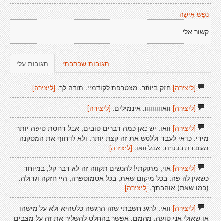
נֶפֵש אִישַה
קשור אלי
תגובות שכתבתי
תגובות עלי
[ליצירה]
חזק ביותר. מצטרפת לקודמיי. תודה לך.
[ליצירה]
[ליצירה]
וואווווווווו. אינמילים.
[ליצירה]
[ליצירה]
וואו. יש כאן כמה דברים טובים, אבל דחסת טיפה יותר
מידי. כדאי לעבד וללטש את זה קצת יותר. ולא לדחוף את המסקנה
מעובדת בכפית. אבל וואו.
[ליצירה]
[ליצירה]
אוי, מתוקתי! להנשים תקווה זה לא דבר קל, במיוחד
כשאין לה פה. בכל מיקום שאת, בכל אטמוספרה, היי חזקה וגדולה.
(כמו שאת) אוהבתך.
[ליצירה]
[ליצירה]
וואי. לרגע חשבתי שזה הרגשה כלשהיא ולא על מישהו
או שאולי אני טועה. מהמם. אפשר בהחלט להשליך את זה על מצבים