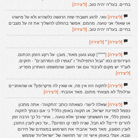
בחיים. בעז"ה יהיה טוב.
[ליצירה]
[ליצירה]
וואי. לרגע חשבתי שזה הרגשה כלשהיא ולא על מישהו
או שאולי אני טועה. מהמם. אפשר בהחלט להשליך את זה על מצבים
בחיים. בעז"ה יהיה טוב.
[ליצירה]
[ליצירה]
*
[ליצירה]
[ליצירה]
|*****| קטע טעון מאוד, מובן- על רקע הזמן הכתום.
הצירופים כמו "גבול התפילות" ו "נגמרו לנו המרחבים" - חזקים.
לענ"ד יש מקום לעיבוד וגם אני חושב שהמשפט האחרון מפריע.
[ליצירה]
[ליצירה]
לתקוה הזו אין פה, או שאין לה מיקרופון? או שהאוזניים
ערלות? לא מצאתי מתום. מאד אהבתי.
[ליצירה]
[ליצירה]
שאלה ליוצר- כשאתה כותב 'התקווה'- אתה מתכון
כסמל למדינת ישראל, או תקווה באופן כללי? כי אם כונתך לתקוה
באופן כללי, אז חוששתני שאינך אלא טועה... אחרי כל כך הרבה זמן
להרים ידיים? לא חבל, שניה לפני קו הסיום?...עד כאן לענין התוכן.
לענין הסגנון, מאד מאד אהבתי את השימוש במונחים של חירום
וצבא. אצלי באופן אישי זה יצר תחושה של 'ישראליות' שממש