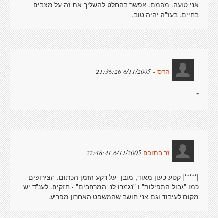
אני טועה. מהמם. אפשר בהחלט להשליך את זה על מצבים
בחיים. בעז"ה יהיה טוב.
6/11/2005 21:36:26
הדס -
*
6/11/2005 22:48:41
זר בתוכם
|*****| קטע טעון מאוד, מובן- על רקע הזמן הכתום. הצירופים
כמו "גבול התפילות" ו "נגמרו לנו המרחבים" - חזקים. לענ"ד יש
מקום לעיבוד וגם אני חושב שהמשפט האחרון מפריע.