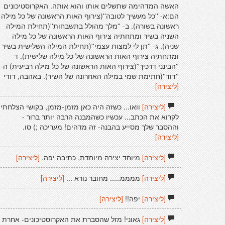
האשה המדהימה שתשלים אותו והוא אותה. האקרוסטיכונים
הם:א- ''כל מעשיך לטובה''(צירוף האות הראשונה של כל מילה
ראשונה בשורה). ב- ''מלך מהולל בתשבחות''(תחילת המילה
השניה בשיר ומתחתיה צירוף האות הראשונה של כל מילה
שניה). ג- ''תן לי למצות עצמי''(תחילת המילה השלישית בשיר
ומתחתיה צירוף האות הראשונה של כל מילה שלישית). ד-
''הבינני דרכיך''(צירוף האות הראשונה של כל מילה רביעית) ה-
''דוד''(חתימת שמי במילה האחרונה של השיר). באהבה, דודי
[ליצירה]
[ליצירה]
וואו... כשזה היה כאן מזמן-מזמן, בקושי הצלחתי
לקרוא את הכתב... עכשיו כשהמבנה הרבה יותר ברור -
וההסבר שלך מסייע בהבנה- זה מדהים! מעריכה ;) סו.
[ליצירה]
[ליצירה]
מיוחד יצירה מיוחדת, כתיבה יפה.
[ליצירה]
[ליצירה]
ממממ..... מחובר נורא ...
[ליצירה]
[ליצירה]
יפה!!
[ליצירה]
[ליצירה]
גאוני! מזל שהסברת את האקרוסטיכונים- אחרת