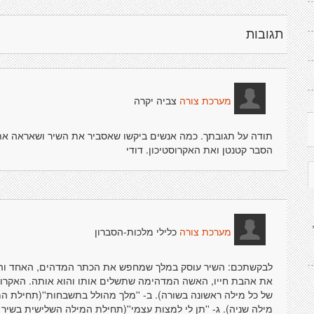
תגובות
צביה יקרה
מערכת צורה
תודה על תגובתך. כמה אנשים ביקשו שאסביר את השיר ושאראה את הא
הסבר קטנטן ואת האקרוסטיכון. דודי
כלילי מלכות-הסברון
מערכת צורה
לבקשתכם: השיר עוסק במלך שמחפש את הכתר המדהים, האחד והיח
את אהבת חייו, האשה המדהימה שתשלים אותו והוא אותה. האקרוסטי
של כל מילה ראשונה בשורה). ב- ''מלך מהולל בתשבחות''(תחילת ה
מילה שניה). ג- ''תן לי למצות עצמי''(תחילת המילה השלישית בשיר