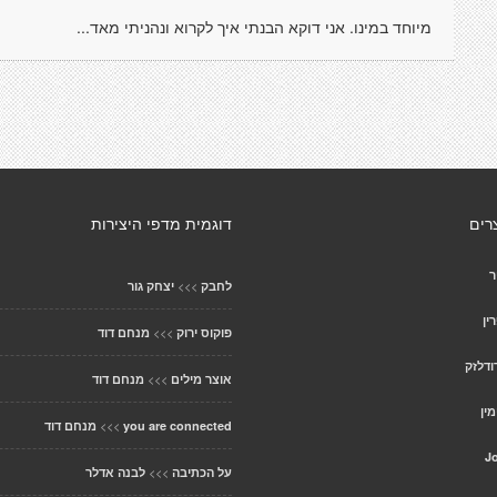
מיוחד במינו. אני דוקא הבנתי איך לקרוא ונהניתי מאד...
רים
דוגמית מדפי היצירות
ר
>>>
לחבק
יצחק גור
ין
>>>
פוקוס ירוק
מנחם דוד
ודלזק
>>>
אוצר מילים
מנחם דוד
ין
>>>
you are connected
מנחם דוד
J
>>>
על הכתיבה
לבנה אדלר