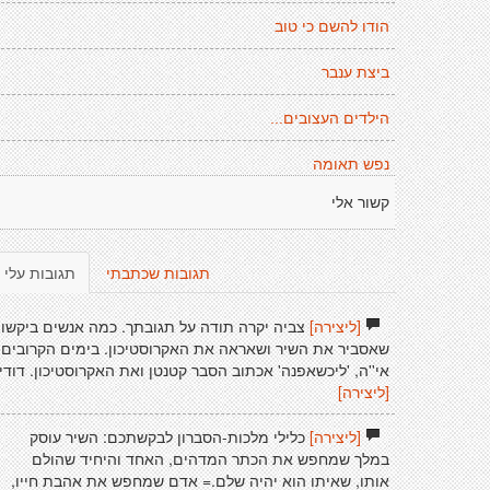
הודו להשם כי טוב
ביצת ענבר
הילדים העצובים...
נפש תאומה
קשור אלי
תגובות שכתבתי
תגובות עלי
[ליצירה]
צביה יקרה תודה על תגובתך. כמה אנשים ביקשו
שאסביר את השיר ושאראה את האקרוסטיכון. בימים הקרובים,
אי''ה, 'ליכשאפנה' אכתוב הסבר קטנטן ואת האקרוסטיכון. דודי
[ליצירה]
[ליצירה]
כלילי מלכות-הסברון לבקשתכם: השיר עוסק
במלך שמחפש את הכתר המדהים, האחד והיחיד שהולם
אותו, שאיתו הוא יהיה שלם.= אדם שמחפש את אהבת חייו,