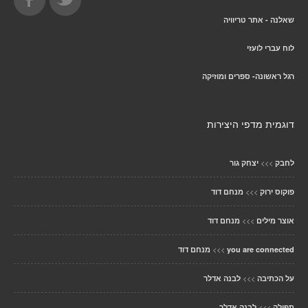
שאלנה - אתר טריוויה
לוח עברי לועזי
רגל ראשונה- ספרים ומוזיקה
דוגמית מדפי היצירות
>>>
לחבק
יצחק גור
>>>
פוקוס ירוק
מנחם דוד
>>>
אוצר מילים
מנחם דוד
>>>
you are connected
מנחם דוד
>>>
על הכתיבה
לבנה אדלר
>>>
תפילה
לבנה אדלר