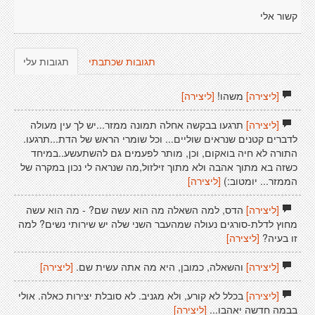
קשור אלי
תגובות שכתבתי
תגובות עלי
[ליצירה]
משהו!
[ליצירה]
[ליצירה]
תרגעו בבקשה אחלה תמונה ממזר...יש לך עין מעולה
לדברים קטנים שנראים שוליים... וכל שומרי הראש של הדת...תרגעו.
התורה לא חיה בואקום, וכן, מותר לפעמים גם להשתעשע..במיחד
כשזה בא מתוך אהבה ולא מתוך זילזול,מה שנראה לי נכון במקרה של
הממזר... יומטוב:)
[ליצירה]
[ליצירה]
הדס, למה השאלה מה הוא עשה שם? - מה הוא עשה
מחוץ לדלת-סורגים נעולה שמהעבר השני שלה יש שירותי נשים? למה
זו בעיה?
[ליצירה]
[ליצירה]
והשאלה, כמובן, היא מה אתה עשית שם.
[ליצירה]
[ליצירה]
בכלל לא קורע, ולא מגניב. לא סובלת יצירות כאלה. אולי
בבמה חדשה יאהבו...
[ליצירה]