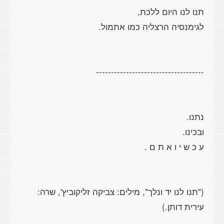
("תנו לנו יד ונלך", מילים: צביקה זליקוביץ', שרה: