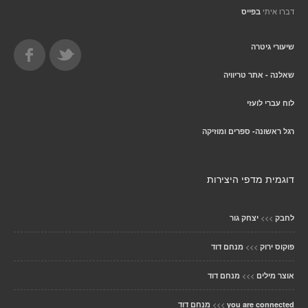
דברו איתי
בפייס
שיעורי גיטרה
שאלנה - אתר טריוויה
לוח עברי לועזי
רגל ראשונה- ספרים ומוזיקה
דוגמית מדפי היצירות
>>>
לחבק
יצחק גור
>>>
פוקוס ירוק
מנחם דוד
>>>
אוצר מילים
מנחם דוד
>>>
you are connected
מנחם דוד