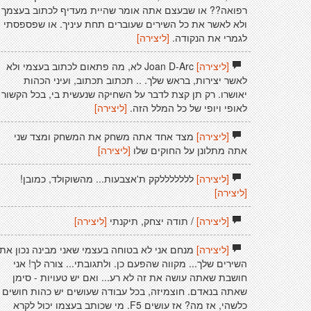
רפואה?? או שבעצם אתה אומר שהיית מעדיף לכתוב בעצמך
ולא לאשר את כל השירים שעוברים תחת עיניך. או שפספסתי
לגמרי את הנקודה.
[ליצירה]
[ליצירה]
Joan D-Arc לא, מה פתאום לכתוב בעצמי ולא
לאשר יצירות, בראש שלך. .. תכתוב תכתוב, ועיני הכהות
יאושרו. רק תן קצת לדבר על השחיקה שנעשית בי, בכל הקשור
לאופי ויופי של כל המלל הזה.
[ליצירה]
[ליצירה]
מצד אחד אתה משחק את המשחק ומצד שני
אתה מתלונן על החוקים שלו
[ליצירה]
[ליצירה]
לללללללקק ת'אצבעות... מהשוקולד, כמובן!
[ליצירה]
[ליצירה]
/ תודה יצחק, תיקנתי
[ליצירה]
[ליצירה]
מנחם אני לא בטוחה בעצמי שאני מבינה נכון את
השירים שלך... מקווה שהפעם כן. ולתגובתי... צורה לך! אני
חושבת שאתה עושה את זה לא רע... ואם יש טעויות - סימן
שאתה בנאדם. חוצמיזה, בכל עבודה שעושים יש כהות חושים
כלשהי, אז מה? אז עושים F5. מי שכותב בעצמו יכול לקרא