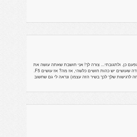
פעם כן. ולתגובתי... צורה לך! אני חושבת שאתה עושה את
זה לא רע... ואם יש טעויות - סימן שאתה בנאדם. חוצמיזה, בכל עבודה שעושים יש כהות חושים כלשהי, אז מה? אז עושים F5.
ה לרגישות שלך לכך בשיר הזה עצמו) ונראה לי גם שחשוב