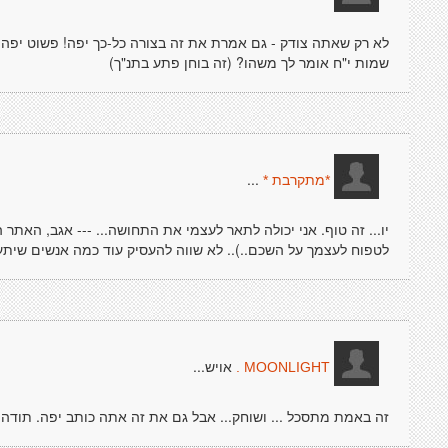
לא רק שאתה צודק - גם אמרת את זה בצורה כל-כך יפה! פשוט יפהפה!
שמות י"ח אומר לך משהו? (זה בוחן פתע בתנ"ך)
...
*מתקרבת *
יו... זה טוף. אני יכולה לתאר לעצמי את התחושה... --- אגב, האתר
לטפוח לעצמך על השכם..).. לא שווה להעסיק עוד כמה אנשים שיתע
אויש...
MOONLIGHT .
זה באמת מתסכל ... ושוחק... אבל גם את זה אתה כותב יפה. תודה 