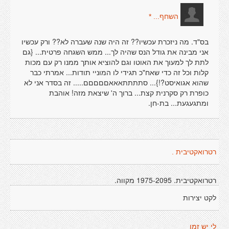
השחף... *
בס"ד. מה ניזכרת עכשיו?? זה היה שנה שעברה לא?? ורק עכשיו
אני מבינה את גודל הנס שהיה לך... ממש השגחה פרטית... {גם
לתת לך למעוך את האוטו וגם להוציא אותך ממנו רק עם מכות
קלות וכל זה כדי שאח"כ תגידי לו המוניי תודות... אמרתי כבר
שהוא אגואיסט?!}... סתתתתאאאםםםםם..... זה בסדר אני לא
כופרת רק סקרנית קצת... ברוך ה' שיצאת מזה! אוהבת
ומתגעגעת... בת-חן.
רטרואקטיבית .
רטרואקטיבית. 1975-2095 מקווה.
לקט יצירות
לי יש זמן