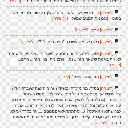
הרמז היה על החיים שלי. במציאות התמונה יותר איכותית...
[ליצירה]
[ליצירה]
ווי. מי שגמלך כל טוב הוא יגמלך כל טוב סלה. או משו
בסגנון. (וגם את המגיב שמעליי.)
[ליצירה]
[ליצירה]
איכס.
[ליצירה]
[ליצירה]
רגע רגע, את אשכרה *היית בפנים* ?!?
[ליצירה]
[ליצירה]
אוי... לא עלינו! זה מזכיר לי נשכחות... אני מקווה שזאת
לא את באמת שיצאה מזה... נס... ושבאמת יצאו מזה... חיים...
[ליצירה]
[ליצירה]
הזדהות... אאוץ'.
[ליצירה]
[ליצירה]
בס"ד. מה ניזכרת עכשיו?? זה היה שנה שעברה לא??
ורק עכשיו אני מבינה את גודל הנס שהיה לך... ממש השגחה
פרטית... {גם לתת לך למעוך את האוטו וגם להוציא אותך ממנו רק
עם מכות קלות וכל זה כדי שאח"כ תגידי לו המוניי תודות... אמרתי
כבר שהוא אגואיסט?!}... סתתתתאאאםםםםם..... זה בסדר אני לא
כופרת רק סקרנית קצת... ברוך ה' שיצאת מזה! אוהבת ומתגעגעת...
בת-חן.
[ליצירה]