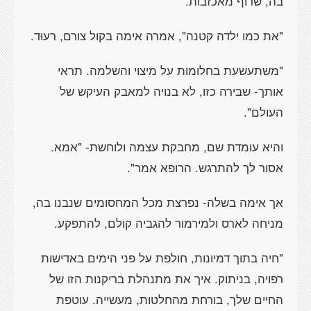
בה, שרוף מאכזבות.
"את כמו ילדה קטנה", אמרה אימה בקול צורם, רעוּד.
"משתעשעת בחלומות על מיצוי והשלמה. תראי
אותך- שבירה כזו, לא בנויה למאבק העיקש של
העולם".
והיא עומדת שם, מחבקת עצמה ולוחשת- "אמא.
אסור לך להתרגש. הרופא אמר".
אך אימה בשלה- נפרצת מכל המחסומים שנבנו בה,
מניחה לארס ולמירמור להגביה קולם, להתפקע.
"חיה בתוך דמיונות, חולפת על פני הימים באדישות
רפויה, בניתוק. איך את מתנהלת בריקנות הזו של
החיים שלך, בורחת מהחלטות, מעשייה. עוטפת