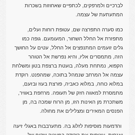
לברכיים ולמרפקים, לכתפיים שאחוזות בשכרות
המתעתעת של עצמה.
כמו סערה התפרצה שם, עטופת רוחות ועלים,
מתפזרת אל החלל השחור, המעומעם. גופה כמו
גלים זועמים המתנפצים אל החלל, עטים על החושך
הזה, מתמסרים אליו, והיא נפרשת אל הטוהר
הקפוא, נמתחת מעלה, בועטת ברצפת בטון ומשלחת
עצמה אל המרחב שנמהל בתוכה, שמהפנט. רוקדת
במלוא כוחה, במלוא כאביה, פורצת בעוז ובזעם,
מתמסרת למאווה חזק של תעופה. מרחפת באוויר,
משתכרת מן האינות הזו, מן הרוח שמכה בה, מן
הפנסים המאירים ומצלילים את מחולה.
והדמעות מוסיפות לזלוג בה. מתערבבות באגלי זיעה
ואנחות, עוטפות את ריקודה במעטה שקוף של