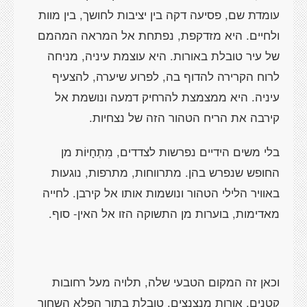
עומדת שם, פסיעה דקה בין יציבות לחושך, בין מוות
ולחיים. היא מזדקפת, נפתחת אל המראה המהמם
של עיר טובלת באורות. היא עוצמת עיניה, מניחה
לרוח הקרירה להדוף בה, לפרוע שיערה, להצעיף
עיניה. היא ממצמצת להרחיק דמעה ונושמת אל
קירבה את הריח הטהור הזה של נצחיות.
בלי משים הידיים נפרשות לצדדים, מִתְחָיוֹת מן
החופש שנפרש בהן. מתרווחות, מתרפות, נוגעות
באוויר הלילי הטהור ונושמות אותו אל קירבן. לחייה
מאדימות, בוערות מן התשוקה הזו אל האין- סוף.
וכאן זה המקום הטבעי שלה, תלויה מעל רחובות
קטנים, אורות מנצנצים, טובלת בתוך הפלא השחור