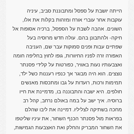
הייתה יושבת על ספסל ומתבוננת סביב, עיניה
עוקבות אחר עוברי אורח ומזהות בקלות את אלו,
השונים. אהבה לשבת על הספסל, ברכיה אסופות אל
חיקה- ולהתבונן בהם. עולה חדש מרוסיה בעל
שפתיים עבות ופנים סמוקות עבר שם, העניבה
האפורה זרה לפניו החיוורות, גופו לחוץ בחליפה חומה
ואצבעותיו נעות באוויר, כפורטות על קלידי פסנתר
נוצצים. הוא היה מבוגר אך כנפיו רעננות כשל ילד,
תמימות ורכות, רועדות על גבו ומתכסות מאנשים
חולפים. היא ישבה והתבוננה בו, מדמיינת את חייו
ברוסיה. איך ישב על במה באולם נרחב, קהל רב
מחכה בשתיקה לצליליו. דמיינה את ליבו שהלם
בפראות מול פסנתר הכנף השחור, את עיניו שליטפו
את השחור המבריק והחלק ואת האצבעות הגמישות,