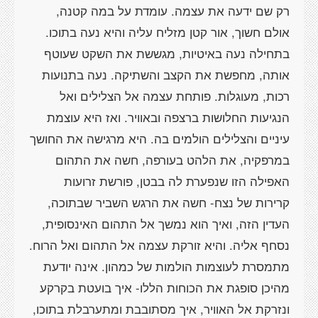
רק שם ידעה את עצמה. עומדת על במה קטנה,
אולם חשוך, אור קטן מזליח עליה והיא נעה בתוכו.
בתחילה נעה באיטיות, מגששת את השקט שעוטף
אותה, מחפשת את הקצב והשתיקה. נעה בתנועות
רכות, מעוגלות. פותחת עצמה אל הצלילים ואל
הנגיעות החלושות ברצפה ובאוויר. ואז היא עוצמת
עיניים והצלילים הולמים בה. היא מרגישה את החושך
במרפקיה, את הלהט בעורפה, חשה את התהום
האפילה הזו שנפערת לה בבטן, פורשת זרועות
קרירות של נצח- חשה את הרגש השביר שבתוכה,
העדין הזה, ואיך הוא נמשך אל התהום האינסופית,
נסחף אליה. והיא זורקת עצמה אל התהום ואל הרוח.
מתמסרת לעוצמות הולמות של כמהון. אינה יודעת
מהיכן סופגת את הכוחות הללו- איך בועטת בקרקע
ונזרקת אל האוויר, איך מסתובבת ומתערבלת בתוכו,