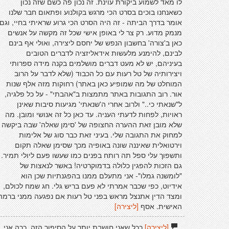
לו מאד לשמוע ביקורת עוינת. זה נכון פה כשם שזה נכון
כשאנחנו בוכים בסרט הכי מרגש בקולנוע ופתאום חבר שלנו
אומר בדרך הביתה - זה היה הסרט הכי גרוע שראיתי בחיי, וגם
מנמק מדוע. רק צר לי באופן אישי שכל זה מקשה על אנשים
כאן ב'צורה' בחשבון הנפש של יחסם ליצירה, ואולי אף בינם
לבינם, להימנע מלעשות אידאליזציה לדברים הטובים
בעיניהם, יש לא מעט דברים מושלמים בקנה מידה ספרותי
ויצירותיה של טל רעות עם כל הכבוד (שלא לדבר על הרוב
המוחלט של מה שמופיע כאן באתר) רחוקות מזה אלף שנות
אור. רוב התגובות באתר מתמצות ב"אהבתי" - על כל פלגיה,
ל"שנאתי כי.." ולרוב אחרי ה'שנאתי' מגיעות סיבות שאינן
ראויות, לפחות לדעתי העניה. עד כאן כל זה אנושי ומובן. מה
שלא מובן זאת ההערה החצופה של 'סימן שאלה' שבה ביקשה
למחוק את התגובה שלי. בעיני זאת כבר סוג של אלימות
וירטואלית שאיננה שונה באופיה מכך שסימן שאלה תקום
ותשפוך עלי ספל תה רותח בפנים כמו שעשו פעם ליולי תמיר.
גם הזכות להפגין כלולה בדמוקרטיה! באשר לנאצות של
"לומשנה גמלו"- אני מתעלם ממנו בהפגנתיות שכן הוא
אידיוט, כפי שכבר אמרתי לא פעם בריש גלי. חג שמח לכולם,
ומצד הדין אתנצל מראש בפני טל רעות אם נפגעה ממני ברמה
האישית. אסף
[ליצירה]
[ליצירה]
ככל שאני חושבת יותר על הסיפור הזה, ככה אני