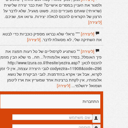
ולסגור את העניין במסרים אישיים? זאת כבר יצירה שלישית
(שראיתי) שאתם מעכירים ככה. פשוט מגעיל. שלא לדבר על
הרצון של הקוראים להכנס לכאלה יצירות. גרואו אפ, שניכם.
[ליצירה]
[ליצירה]
*** נראלי שלא נבראו מספיק כוכביות כדי לבטא
את השתיקה שלי, לא מסוגלת לדבר.
[ליצירה]
[ליצירה]
** כשתגיע לקרסוליים של טל רעות תפצה את
פיך האומלל, בסדר נושא אלומותיו?.. חח.. מי שלא הבין מוזמן
להכנס לכאן: http://www.tzura.co.il/thesite/yezira.asp?
codyezira=11908&code=296 לגבי היצירה עצמה, אין לי זמן
לקרוא, אבל אני אקרא בהזדמנות. לגבי הביקורת של נושא
אלומותיו, אין לקחת ברצינות אחד שמעריץ את ארז ליטמן
ושמואל ירושלמי...
[ליצירה]
התחברות