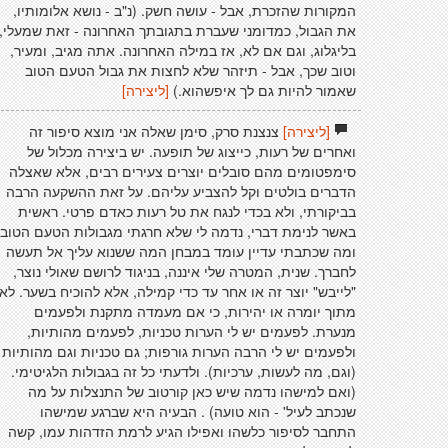
המקורות שהזכרת, אבל - עושה חשק. (נ"ב - נושא אלומותיו,
את הגבול, כמדומני שעברת בתגובתך האחרונה - זאת שמעלי,
בליגלוג, וגם אם לא, אז במילה האחרונה. אתה מגיב, ומעיר,
וטוב שכך, אבל - תיזהר שלא לחצות את גבול הטעם הטוב
שאמור להיות גם לך איפשהוא.)
[ליצירה]
[ליצירה]
צנצנת סרק, סימן שאלה אני מוצא סיפור זה
ואחרים של רעות, כייצוג של תופעה. יש ביצירה מכלול של
סימפטומים מהם סובלים יוצרים צעירים רבים, אלא שאצלה
הדברים בולטים וקל להצביע עליהם. על זאת ההשקעה הרבה
בביקורתי, ולא בכדי לנגח את טל רעות כאדם פרטי. ראשית
באשר לנימת דברי, נדמה לי שלא חרגתי מגבולות הטעם הטוב
ומה שכתבתי עדיין עומד במבחן המה ששנוא עליך אל תעשה
לחברך. שנית, המטרה שלי איננה, בניגוד לרושם שאולי נוצר,
"לייבש" יוצר זה או אחר עד כדי קמילה, אלא להוכיח בשער. לא
מתוך יומרה או יהירות, כי אם מעמדה מתקנת ולפעמים
מנערת. לפעמים יש לי הערות טכניות, לפעמים מהותיות,
ולפעמים יש לי הרבה הערות גורפות; גם טכניות וגם מהותיות
(וגם, מה לעשות, ערכיות). ולדעתי כל זה בגבולות הלגיטימי.
(ואם למישהו נדמה שיש כאן קורטוב של התנצלות על מה
שנכתב לעיל' - הוא טועה) . הבעיה היא שברגע שמישהו
התחבר לסיפור כלשהו ואפילו הגיע לרמת הזדהות עמו, קשה