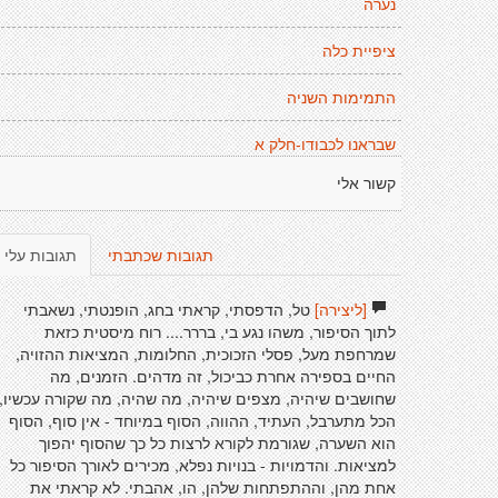
נערה
ציפיית כלה
התמימות השניה
שבראנו לכבודו-חלק א
קשור אלי
תגובות שכתבתי
תגובות עלי
[ליצירה]
טל, הדפסתי, קראתי בחג, הופנטתי, נשאבתי
לתוך הסיפור, משהו נגע בי, בררר.... רוח מיסטית כזאת
שמרחפת מעל, פסלי הזכוכית, החלומות, המציאות ההזויה,
החיים בספירה אחרת כביכול, זה מדהים. הזמנים, מה
שחושבים שיהיה, מצפים שיהיה, מה שהיה, מה שקורה עכשיו,
הכל מתערבל, העתיד, ההווה, הסוף במיוחד - אין סוף, הסוף
הוא השערה, שגורמת לקורא לרצות כל כך שהסוף יהפוך
למציאות. והדמויות - בנויות נפלא, מכירים לאורך הסיפור כל
אחת מהן, וההתפתחות שלהן, הו, אהבתי. לא קראתי את