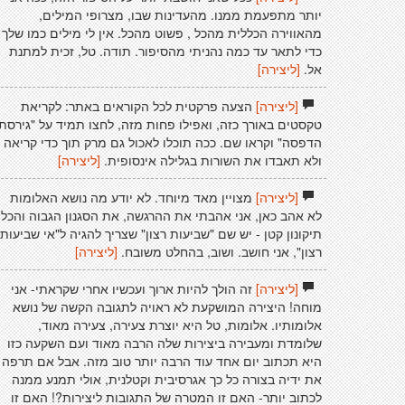
יותר מתפעמת ממנו. מהעדינות שבו, מצרופי המילים,
מהאווירה הכללית מהכל , פשוט מהכל. אין לי מילים כמו שלך
כדי לתאר עד כמה נהניתי מהסיפור. תודה. טל, זכית למתנת
אל.
[ליצירה]
[ליצירה]
הצעה פרקטית לכל הקוראים באתר: לקריאת
טקסטים באורך כזה, ואפילו פחות מזה, לחצו תמיד על "גירסת
הדפסה" וקראו שם. ככה תוכלו לאכול גם מרק תוך כדי קריאה
ולא תאבדו את השורות בגלילה אינסופית.
[ליצירה]
[ליצירה]
מצויין מאד מיוחד. לא יודע מה נושא האלומות
לא אהב כאן, אני אהבתי את ההרגשה, את הסגנון הגבוה והכל.
תיקונון קטן - יש שם "שביעות רצון" שצריך להגיה ל"אי שביעות
רצון", אני חושב. ושוב, בהחלט משובח.
[ליצירה]
[ליצירה]
זה הולך להיות ארוך ועכשיו אחרי שקראתי- אני
מוחה! היצירה המושקעת לא ראויה לתגובה הקשה של נושא
אלומותיו. אלומות, טל היא יוצרת צעירה, צעירה מאוד,
שלומדת ומעבירה ביצירות שלה הרבה מאוד ועם השקעה כזו
היא תכתוב יום אחד עוד הרבה יותר טוב מזה. אבל אם תרפה
את ידיה בצורה כל כך אגרסיבית וקטלנית, אולי תמנע ממנה
לכתוב יותר- האם זו המטרה של התגובות ליצירות?! האם זו