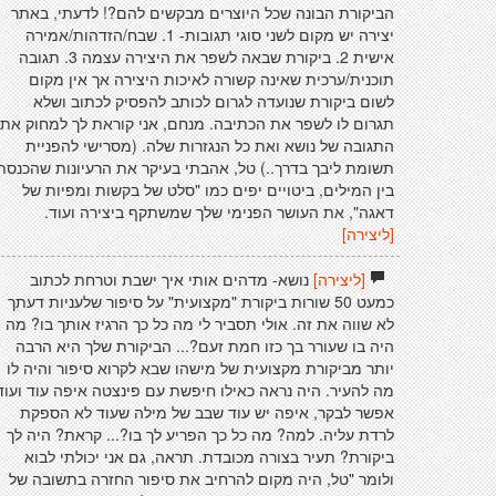
הביקורת הבונה שכל היוצרים מבקשים להם?! לדעתי, באתר
יצירה יש מקום לשני סוגי תגובות- 1. שבח/הזדהות/אמירה
אישית 2. ביקורת שבאה לשפר את היצירה עצמה 3. תגובה
תוכנית/ערכית שאינה קשורה לאיכות היצירה אך אין מקום
לשום ביקורת שנועדה לגרום לכותב להפסיק לכתוב ושלא
תגרום לו לשפר את הכתיבה. מנחם, אני קוראת לך למחוק את
התגובה של נושא ואת כל הנגזרות שלה. (מסרישי להפניית
תשומת ליבך בדרך..) טל, אהבתי בעיקר את הרעיונות שהכנסת
בין המילים, ביטויים יפים כמו "סלט של בקשות ומפיות של
דאגה", את העושר הפנימי שלך שמשתקף ביצירה ועוד.
[ליצירה]
[ליצירה]
נושא- מדהים אותי איך ישבת וטרחת לכתוב
כמעט 50 שורות ביקורת "מקצועית" על סיפור שלעניות דעתך
לא שווה את זה. אולי תסביר לי מה כל כך הרגיז אותך בו? מה
היה בו שעורר בך כזו חמת זעם?... הביקורת שלך היא הרבה
יותר מביקורת מקצועית של מישהו שבא לקרוא סיפור והיה לו
מה להעיר. היה נראה כאילו חיפשת עם פינצטה איפה עוד ועוד
אפשר לבקר, איפה יש עוד שבב של מילה שעוד לא הספקת
לרדת עליה. למה? מה כל כך הפריע לך בו?... קראת? היה לך
ביקורת? תעיר בצורה מכובדת. תראה, גם אני יכולתי לבוא
ולומר "טל, היה מקום להרחיב את סיפור החזרה בתשובה של