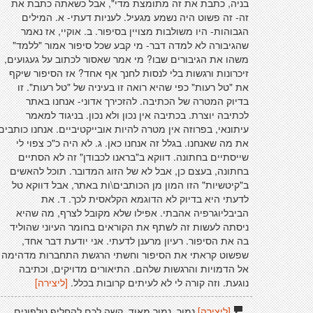
בניה, כתבת את זה מתומצת מדי", אבל כשאתה כתבת את
זה- זה פשוט היה נשמע מגעיל. לעניות דעתי- א. המילים
הגבוהות- היו משולבות מצויין בסיפור. ב. אוקיי, אז נאמר
שהגיבורה לא למדה דבר- מי קבע שכל סיפור אמור "ללמד"
משהו את הגיבורים שבו? מי אמר שאסור לכתוב על געגועים,
זיכרונות ורגשות בלי לנסות לחנך אף אחד? אז הסיפור שיקף
את "טל רעות" כפי שהיא רואה זו בעיניה של "טל רעות". זו
בדיוק המטרה של הכתיבה. להזכירך אדוני- אנחנו באתר
לכתיבה יוצרת. בכתיבה אין נכון ולא נכון. בניגוד למאמר
עיתונאי, בפרוזה אין מטרה להיות אובייקטיביים. אנחנו כותבים
את מה שאנחנו. בגלל זה אנחנו כאן. ג. לא היה כ"כ צפוי לי
שייסתיים בחתונה. דווקא ב"בראנו לכבודן" זה לא הסתיים
בחתונה, בעצם כן, אבל לא של הזוג המדובר. תוכל להאשים
ב"קיטשיות" הזו המון מן הכותבים\ות באתר, אבל דווקא טל
לדעתי היא בדיוק לא הדוגמא הקלאסית לכך. ד. את
הביבליוגרפיה אהבתי. אפילו שלא מקובל לצרף, מה שהיא
ניסתה לעשות זה לשתף את הקוראים בחומר העיוני שהוליד
בה את הסיפור. רעיון מרענן לדעתי. אני יודעת דבר אחד,
שפשוט קראתי את הסיפור וחשתי הרגשת התחברות מדהימה
אל הדמויות והרגשות שלהם. התיאורים מדויקים, וכתיבה
נוגעת. וזה קורה לי לא לעיתים קרובות בכלל.
[ליצירה]
[ליצירה]
נמוך, נמוך מאוד. קשה לכם להחליף טלפונים