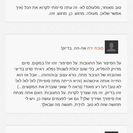
טוב מאוחר, מלעולם לא- זה עתה סיימתי לקרוא את הכל (איך
אפשר שלא). מעולה. מרגש. כן, מרגש. זהו.
אה-הה. בדיוק!
מוכת ירח
על הסיפור ועל התגובות: על הסיפור: זהו זה! במקום. סיום
מדויק להפליא, בלי שום יכולת לשנות! נפלא. ראיתי סרט בדיוני
ואהובתו של הגיבור מתה, נורא עצוב ובוהוהוהו... אבל אז הוא
החייה אותה איכשהוא (והיא הייתה מתה סופית!) לא! לא! לא!
לא טוב! רע! רע מאוד! (נראה לי שאני שוברת את המקשים...)
זהו בדיוק. זה מה שצריך לקרות. על התגובות: האם אתה מנתח
את סיפורך ושיריך שלך? גם אני לפעמים עושה כן, ויש לי
תחושה שזה לא טוב. לוֹיִדָת, תעשה מה שבאלך.