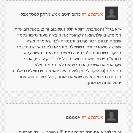
כתוב היטב,ממש מרתק למסך אבל-
מערכת צורה
-לא בגלל זה אהבתי. דווקא חלק ו',שאכזב והעציב את רוב עדת
המעריצים שלך,הוא זה שהופך את היצירה מעוד סיפור נחמד
שמסתיים עם רבע עוף,רב ותזמורת לכזו שאומרת משהו.
שעושה משהו לקורא. כששאלת אותי אם לא כדאי שנפסיק את
הריקוד,כשכתבת ש"הכתיבה נמצאת נמצאת בתשובה,לא
בחטא",חייכתי וחשבתי"תשובה של ילד.." רק עכשיו, אחרי
שקראתי את גשרים,הבנתי שזאת לא תמימות אלא
הִתממות(נו..לוקח לי זמן לעלות על ניואנסים ווירטואלים כאלו..).
הכתיבה נמצאת איפה שמצאת אותה , וכל נסיון חיפוש אחר
יבטל אותה או אותך.
אממממ
מערכת צורה
זכיתי לקרוא את הכל בפעם אחת (!!!) הערב , ו...כל הפרקים