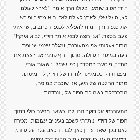
דוידי הטוב שומע, ובקולו הרך אומר: "לארץ לעולם
לא, סיגל שלי, לארץ לעולם לא". הוא מחייך ופורש
את כנפיו, והן דומות להפליא לכנפי הכרובים, שראיתי
מתוך צעקותי אני מתעוררת, ומגלה עצמי שטופת
זיעה במיטה הגדולה. מתוך דחף פנימי אני יוצאת את
החדר, פוסעת במסדרון כפי שרגלי נושאות אותי,
ונעצרת רק כשמגיעה לחדרו של דוידי, ליד מיטתו.
מתוך החלטה של רגע, אני שוכבת במיטה,
התעוררתי אל בוקר חם ולח, כשאני מזיעה כולי בתוך
הפוך של דוידי. נותרתי לשכב בעיניים עצומות, מכירה
לאט בכך שאני עדיין כאן, לבד. הכאב עלה על גדותי,
ודמעתי מעט, כשהדמעות חומקות דרך עפעפי