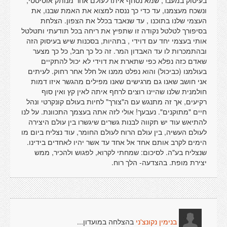
בעיסוק במעבר, שמא נסחף איתו לעולם אחר מנותק אוטיסטי,
ונשכח מעצמנו, עד כדי כך ננסה למצוא את האמת שבנו, את
העצמי שלנו בתוכנו , עד שנאבד בכלל את הצפון. הצלחת
בסיפורך לטלטל נקודה זו שתפיץ את ריחה בכל תודעתי ותטלטל
אותי בעצמי יחד עם דוידי , בתהיות, בסכנות שיש בעיסוק הזה
ובהתמכרות לו עד האבדון המר. זה כל כך חבל, כל כך מצער
שאדם כזה נפלא כפי שתארת את דוידי לא יכול להתקיים
בעולמנו (כביכול) והוא נפלט ממנו אל חלל אחר רחוק. לעיתים
אני חושב שאנו גם מרגישים שאנו מפילים מהגשר איזו דמות
חולמנית שלנו שהיינו רוצים לרחף איתה לאין קץ ואין סוף
רקיעים, אך זה מתנגש עם ה"צורך" לחיות בעולם קונקרטי ונהל
חיים "מתוקנים". נעבעך! אולי לזה אתה בעצמך התכוונת. על לנו
להתיאש עוד יש תקווה לבנות גשרים שיגשרו בין עולם היצירה
לעולם העשיה, בין עולם הרוח לעולם החומר, עוד נצליח ביום מו
הימים לקרב אותם אחד אל אחד עד אשר יהיו לאחדים בידינו.
שנצליח בע"ה. לסיכום: שמחתי לקרוא, לפגוש ולהכיר, ממש
יצירת מופת. בהצדעה- הלך רוח.
בהצלחה במועדון...
בנימין נקונצ'ני