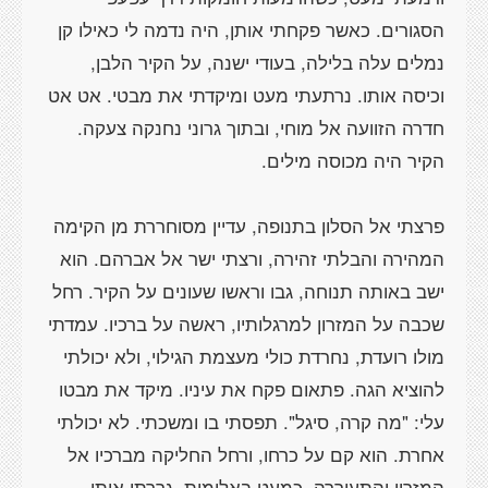
הסגורים. כאשר פקחתי אותן, היה נדמה לי כאילו קן
נמלים עלה בלילה, בעודי ישנה, על הקיר הלבן,
וכיסה אותו. נרתעתי מעט ומיקדתי את מבטי. אט אט
חדרה הזוועה אל מוחי, ובתוך גרוני נחנקה צעקה.
פרצתי אל הסלון בתנופה, עדיין מסוחררת מן הקימה
המהירה והבלתי זהירה, ורצתי ישר אל אברהם. הוא
ישב באותה תנוחה, גבו וראשו שעונים על הקיר. רחל
שכבה על המזרון למרגלותיו, ראשה על ברכיו. עמדתי
מולו רועדת, נחרדת כולי מעצמת הגילוי, ולא יכולתי
להוציא הגה. פתאום פקח את עיניו. מיקד את מבטו
עלי: "מה קרה, סיגל". תפסתי בו ומשכתי. לא יכולתי
אחרת. הוא קם על כרחו, ורחל החליקה מברכיו אל
המזרון והתעוררה. כמעט באלימות, גררתי אותו