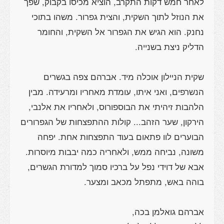
לאחר חמש דקות התקרב, הוציא מכיסו בקבוק, שפך
את הנוזל לתוך השקית, והצית גפרור. משהו בתוכי
נחנק. הוא הגיש את הגפרור אל השקית, והחומר
שקית הניילון אוכלה מיד. אברהם צפה בגשרים
הנשרפים, ואני איתו, עומדת מאחריו ומרעידה. מבין
הלהבות זיהיתי את הבוספורוס, ולאחריו את אלנבי,
הירקון, שער הזהב... קולות ההתפצחות של הגפרורים
הבוערים לוו פתאום בעוד התפצחות אחת. יפחה
משונה, נביחה ממש, ולאחריה כמה יבבות מיוסרות.
אבא של דוידי נפל על ברכיו סמוך למדורת הגשרים,