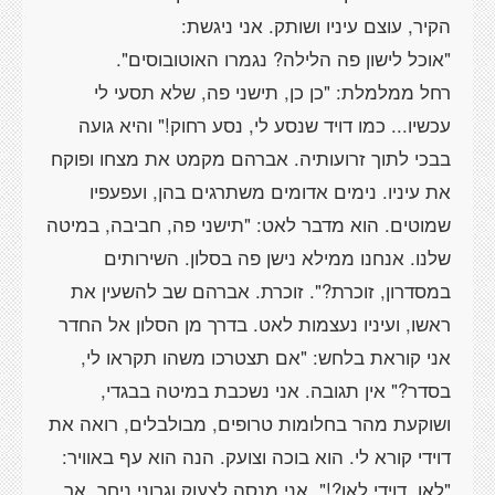
רחל ממלמלת: "כן כן, תישני פה, שלא תסעי לי
עכשיו... כמו דויד שנסע לי, נסע רחוק!" והיא גועה
בבכי לתוך זרועותיה. אברהם מקמט את מצחו ופוקח
את עיניו. נימים אדומים משתרגים בהן, ועפעפיו
שמוטים. הוא מדבר לאט: "תישני פה, חביבה, במיטה
שלנו. אנחנו ממילא נישן פה בסלון. השירותים
במסדרון, זוכרת?". זוכרת. אברהם שב להשעין את
ראשו, ועיניו נעצמות לאט. בדרך מן הסלון אל החדר
אני קוראת בלחש: "אם תצטרכו משהו תקראו לי,
בסדר?" אין תגובה. אני נשכבת במיטה בבגדי,
ושוקעת מהר בחלומות טרופים, מבולבלים, רואה את
דוידי קורא לי. הוא בוכה וצועק. הנה הוא עף באוויר:
"לאן, דוידי לאן?!", אני מנסה לצעוק וגרוני ניחר. אך