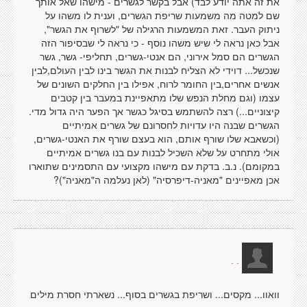
את זה אתה יודע לבד) אבל בקשר לגשרים - מישהו שאל אותך
שם למטה מה משמעות שריפת הגשרים, וענית לו משהו על
ניתוק העבר. זאת המשמעות הרגילה של "לשרוף את הגשר",
אבל כאן נראה לי שיש משהו נוסף - כי נראה לי שבסיפור הזה
הגשרים הם סמל אירוני, הם אנטי-גשרים, תחליפי- גשר, גשר
שנכשל... דוידי לא הצליח לבנות את הגשר בינו לבין העולם,לבין
אנשים אחרים,בין החומר לרוח, אפילו בין החלקים השונים של
עצמו (וגם מחלת הנפש שלו מתאפיינת במעבר בין קטבים
קיצוניים...) רצה להשתמש בסיגל כגשר אך הפער היה גדול מדי.
הגשרים שבנה היו עדויות לחסרונם של גשרים אמיתיים
(וכשאבא שלו שורף אותם, הוא בעצם שורף את האנטי-גשרים,
אולי מתחרט על שלא השכיל לבנות עם בנו גשרים אמיתיים
במקומם). נ.ב. בדקת עם מישהו מקצועי עם התסמינים שתוארו
אכן מאפיינים "מאניה-דיפרסיה" (לאן נעלמה ה"מאניה")?
. .
וואוו... מקסים... ושריפת בגשרים בסוף... נשארתי חסרת מילים