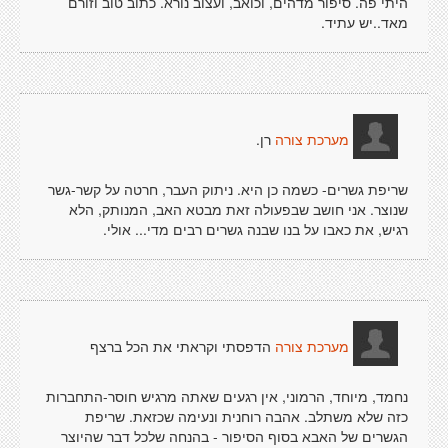
היתי פה. סיפור מדהים, וכואב, ועצוב נורא. כתוב טוב וזורם
מאד..יש עתיד.
רן.
מערכת צורה
שריפת גשרים- כשמה כן היא. ניתוק העבר, חרטה על קשר-גשר
שנוצר. אני חושב שבפעולה זאת מבטא האב, המנותק, הלא
רגיש, את כאבו על בנו שבנה גשרים רבים מדי... אולי.
הדפסתי וקראתי את הכל ברצף
מערכת צורה
נחמד, מיוחד, הרמוני, אין רגעים שאתה מרגיש חוסר-התחברות
כזה שלא משתלב. אהבה רוחנית ונעימה שכזאת. שריפת
הגשרים של האבא בסוף הסיפור - בהנחה שלכל דבר שהיוצר