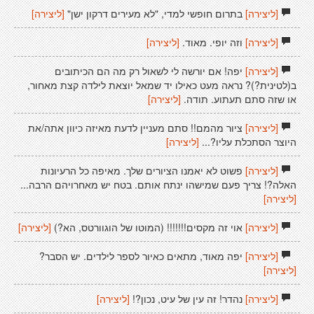
[ליצירה]
בתרום חופשי למדי, "לא מעירים דרקון ישן"
[ליצירה]
[ליצירה]
וזה יופי. מאוד.
[ליצירה]
[ליצירה]
יפה! אם יורשה לי לשאול רק מה הם הכיתובים
ב(לטינית?)? נראה מעט כאילו יד שמאל יוצאת לילדה קצת מאחור,
או שזה סתם תעתוע. תודה.
[ליצירה]
[ליצירה]
ציור מהמם!! סתם מעניין לדעת מאיזה כיוון אתה/את
היוצר הסתכלת עליו?...
[ליצירה]
[ליצירה]
פשוט לא יאמנו הציורים שלך. מאיפה כל הרעיונות
האלה?! צריך פעם שמישהו ינתח אותם. בטח יש מאחרויהם הרבה...
[ליצירה]
[ליצירה]
אוי זה מקסים!!!!!!! (המוטו של הוגוורטס, הא?)
[ליצירה]
[ליצירה]
יפה מאוד, מתאים כאיור לספר לילדים. יש הסבר?
[ליצירה]
[ליצירה]
נהדר! זה עין של עיט, נכון?!
[ליצירה]