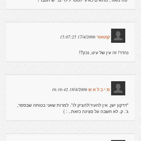
17/4/2006 15:07:25
קנטאור
נהדר! זה עין של עיט, נכון?!
18/4/2006 16:16:42
מ י ב ל א ש
"דרקון ישן, אין להעיר\להציק לו". למרות שאני בטוחה שבספר,
ג'. ק. לא חשבה על סצינה כזאת.. : )