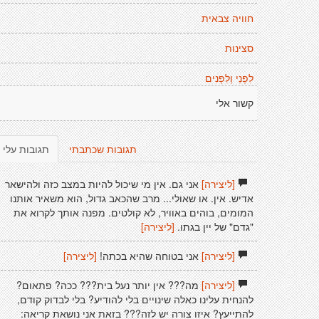
חוויה צבאית
סצינות
לִפְנַי וְלִפְנִים
קשור אלי
תגובות שכתבתי
תגובות עלי
[ליצירה]
אני גם. אין מי שיכול להיות במצב כזה ולהישאר
אדיש. אין. או שאולי... מרב שהכאב גדול, הוא משאיר אותנו
המומים, בוהים באוויר, לא קולטים. מפנה אותך לקרוא את
"גדם" של יין בגתו.
[ליצירה]
[ליצירה]
אני בטוחה שהיא בכתה!
[ליצירה]
[ליצירה]
מה??? אין יותר נעל בית??? ככה? פתאום?
להנחית עלינו כאלה שינויים בלי להודיע? בלי לבדוק קודם,
להתייעץ? איזו צורה יש לזה??? בזאת אני נושאת קריאה: