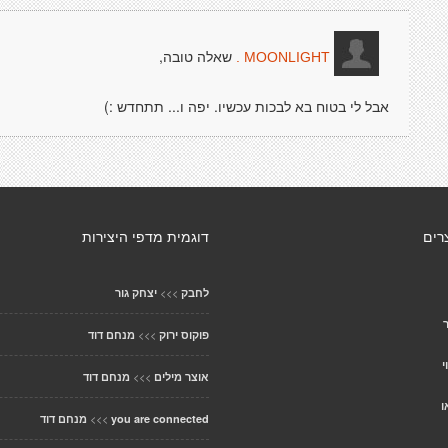
שאלה טובה,
MOONLIGHT .
אבל לי בטוח בא לבכות עכשיו. יפה ו... תתחדש :)
רים
דוגמית מדפי היצירות
>>>
לחבק
יצחק גור
>>>
פוקוס ירוק
מנחם דוד
י
>>>
אוצר מילים
מנחם דוד
ו
>>>
you are connected
מנחם דוד