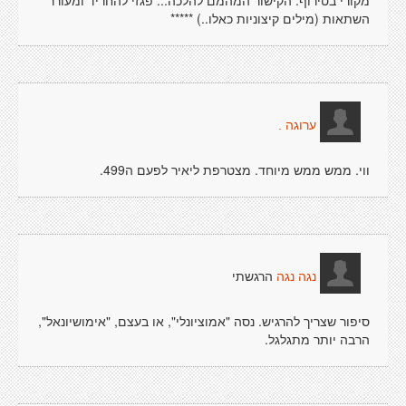
מקורי בטירוף. הקישור המהמם להלכה... פגזי להחריד ומעורר
השתאות (מילים קיצוניות כאלו..) *****
ערוגה .
ווי. ממש ממש מיוחד. מצטרפת ליאיר לפעם ה499.
הרגשתי
נגה נגה
סיפור שצריך להרגיש. נסה "אמוציונלי", או בעצם, "אימושיונאל",
הרבה יותר מתגלגל.