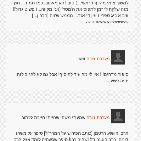
למשוך צומי מהדף הראשי...) טובי! לא מאכזב. כמו תמיד... חוץ
מזה שלקח לי זמן לתפוס את ה'מסר' (אני מקווה...) פשוט גדול!!
וויב א ביג ספרייז אין די אנד... מממש ש'ווה [חברון...]
ששששששאאאאוווההה...
וואו!
מערכת צורה
סיפור מדהים!!! אין לי מה עוד להוסיף! אבל גם לא להגיב לזה
יהיה פשע....
שמעתי משהו שהייתי חייבת לכתוב
מערכת צורה
הרב יהושוע הרטמן [כותב הפירוש על המהר"ל] סיפר על משהו
דומה: הרב הוטנר ז"ל [שהיה רבו] סיפר שכשהיה לומד אצל הרב