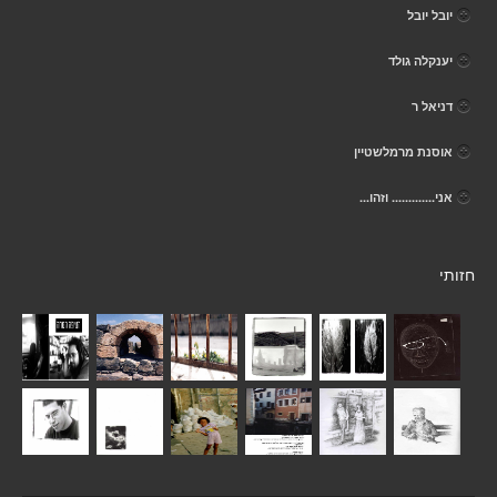
יובל יובל
יענקלה גולד
דניאל ר
אוסנת מרמלשטיין
אני............. וזהו...
חזותי