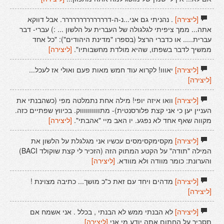
[ליצירה]
. נהניתי גם אני...נ-ה-דררררררררררררר. אבל דווקא
אתה... ממך ציפיתי לגלגולה של העברית על הלשון ... :) עברי- דבר
עברית..... או כדברי הרצל (בספרו "מדינת היהודים"): "כל אחד
ממשיך לדבר בשפתו, שהיא מולדת מחשבותיו".
[ליצירה]
[ליצירה]
יאווו! לקרוא עוד חמש מאות פעם ואולי אז לעכל...
[ליצירה]
[ליצירה]
וואו איזה יופי! מילה אחת נתמלטה מפי (כשהבנתי את
העניין יען כי אני קצת פלורסנטית)- מתווווווווווק. בכיווץ שפתיים כזה.
מקווה שאף אחד לא נפגע. יו האב מיי "אהבתי".
[ליצירה]
[ליצירה]
מקסימקסימסים עכשיו אני מגלגלת על הלשון את
המילה "תודה" על הקטע המתוק הזה (הזכיר לי קצת שוקולד BACI)
והערונת: כומר מוודה ולא מוודא.
[ליצירה]
[ליצירה]
מדהים ויחד עם זאת כ"כ מושך... כתיבה מצוינת !
[ליצירה]
[ליצירה]
לא הבנתי ממש לא הבנתי , בכלל . אני אשמח אם
תסביר על החתום אתה יודע מי אני
[ליצירה]