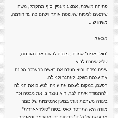
פתיחה מושכת, אמצע מעניין וסוף מתקתק, משהו
שיתאים לציניות שאופפת אותה וילחם בה עד חורמה,
"סולידארית" אמרתי, מצפה לראות את תגובתה,
עיניה נפקחו והיא הנידה את ראשה בהערכה מכינה
הפעם, במקום לעצום את עיניה ולטעום את המילה
ולהתמודד איתה לבד, היא נעצה בי את מבטה וכך
בעודה משתפת אותי במעין אינטימיות של כומר
מוודה היא התריסה לאט ובטוח "סולידאאררית"
מתענגת על ה"סו" בליטוף רך, מטעימה ומאריכה