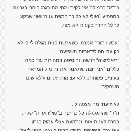
במפתיע (ואולי לא כל כך במפתיע) ה"וואו" שבקע
"עכשיו תורי" אמרה, כשארשת פניה מגלה לי כי לא
"ריאליזציה" דרשה, והוסיפה במהירות עוד כמה
כללים "אני רוצה שתאמר את זה מול המראה
בעיניים פקוחות, ללא עצימות עיניים וללא שום
ה"ר" שהתגלגלה כל כך יפה ב"סולידארית" שלה,
עיני צרבו ועפעפתי בעודי מביט בעצמי מגיע ל"אל"