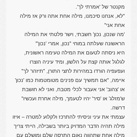
"לא, אנחנו סיכמנו, מילה אחת אתה ורק אז מילה
'מה שנכון, נכון' חשבתי, וישר פלטתי את המילה
היא ניסתה לטעום את המילה טעימה ראשונית,
לגלגל אותה קצת על הלשון, ומיד עיניה הוצרו
ועפעפיה הורדו במהירות לחצי התורן, "תיזהר לך"
איימה, "אם תמשיך עם פנינים מטומטמות כמו 'נכון'
או 'צהוב' אני אעבור לכלי מטבח, ואני לא חושבת
ש'מזלג' או 'סיר' יהיו לטעמך, מילה אחרת ועכשיו"
עצמתי את עיני וניסיתי להתרכז ולקלוע למטרה – איזו
מילה תהיה הדבר המדויק ביותר בשבילה, הייתי צריך
מילה אחת שתהווה נאום התרסה שלם ומושלם עם