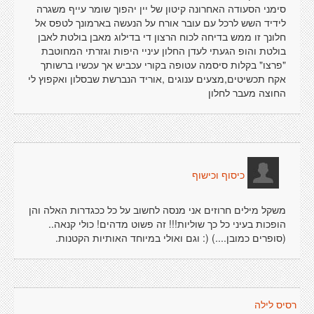
סימני הסעודה האחרונה קיטון של יין יהפוך שומר עייף משגרה
לידיד השש לרכל עם עובר אורח על הנעשה בארמונך לטפס אל
חלונך זו ממש בדיחה לכוח הרצון די בדילוג מאבן בולטת לאבן
בולטת והופ הגעתי לעדן החלון עיניי היפות וגזרתי המחוטבת
"פרצו" בקלות סיסמה עטופה בקורי עכביש אך עכשיו ברשותך
אקח תכשיטים,מצעים ענוגים ,אוריד הנברשת שבסלון ואקפוץ לי
החוצה מעבר לחלון
כיסוף וכישוף
משקל מילים חרוזים אני מנסה לחשוב על כל ככגדרות האלה והן
הופכות בעיני כל כך שוליות!!! זה פשוט מדהים! כולי קנאה..
(סופרים כמובן....) (: וגם ואולי במיוחד האותיות הקטנות.
רסיס לילה