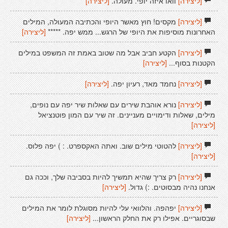
[ליצירה]
וואו איזה יופי. מעולה.
[ליצירה]
[ליצירה]
מקסים! חוץ מאשר היופי והכתיבה המעולה, המילים
האחרונות מוסיפות את היופי של הרגש... ממש יפה. *****
[ליצירה]
[ליצירה]
הקטע חביב אבל מה שטוב באמת זה המשפט במילים
הקטנות בסוף...
[ליצירה]
[ליצירה]
נחמד מאד, רעיון יפה.
[ליצירה]
[ליצירה]
נורא אוהבת שירים עם שאלות שיר יפה עם נופים,
מילים, שאלות ודימויים מעניינים. זה שיר עם המון פוטנציאל
[ליצירה]
[ליצירה]
להטוטי מילים שוב. ואתה האקספרט. : ) יפה פלוס.
[ליצירה]
[ליצירה]
רק צריך שהיא תמשיך להיות בסביבה שלך, וככה גם
אנחנו נהיה מבסוטים. :) גדול.
[ליצירה]
[ליצירה]
יפהפה. והלוואי עלי להיות מסוגלת לומר את המילים
שבסוגריים. אפילו רק את החלק הראשון...
[ליצירה]