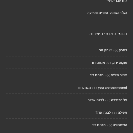
לוח עברי לועזי
רגל ראשונה- ספרים ומוזיקה
דוגמית מדפי היצירות
>>>
לחבק
יצחק גור
>>>
פוקוס ירוק
מנחם דוד
>>>
אוצר מילים
מנחם דוד
>>>
you are connected
מנחם דוד
>>>
על הכתיבה
לבנה אדלר
>>>
תפילה
לבנה אדלר
>>>
השתחוויה
מנחם דוד