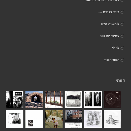
בודד בנתים ---
לומשנה גמלו
עמיחי יום טוב
לה לי
האור הגנוז
חזותי