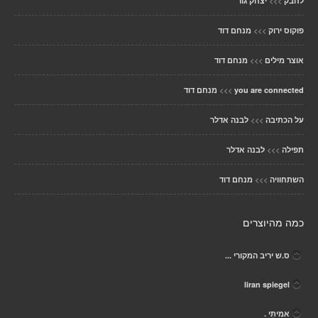
>>>
לחבק
יצחק גור
>>>
פוקוס ירוק
מנחם דוד
>>>
אוצר מילים
מנחם דוד
>>>
you are connected
מנחם דוד
>>>
על הכתיבה
לבנה אדלר
>>>
תפילה
לבנה אדלר
>>>
השתחוויה
מנחם דוד
כמה מהיוצרים
ס.ש יריב המקורי ...
liran spiegel
אמיתִּי .